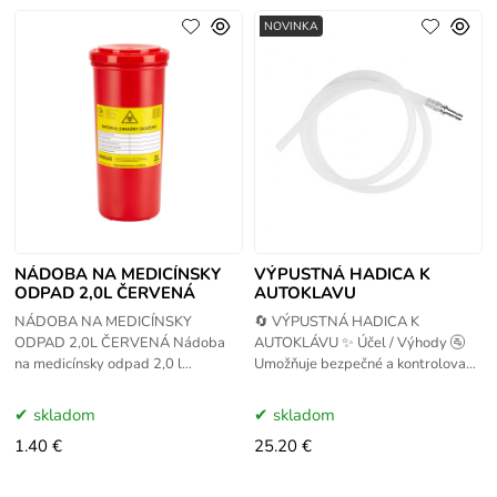
NOVINKA
NÁDOBA NA MEDICÍNSKY
VÝPUSTNÁ HADICA K
ODPAD 2,0L ČERVENÁ
AUTOKLAVU
NÁDOBA NA MEDICÍNSKY
🔄 VÝPUSTNÁ HADICA K
ODPAD 2,0L ČERVENÁ Nádoba
AUTOKLÁVU ✨ Účel / Výhody 🚰
na medicínsky odpad 2,0 l
Umožňuje bezpečné a kontrolované
vyrobená z červeného plastu
vypúšťanie vody z autoklávu ♻️
PE+PP. Nádoba na medicínsky
Zjednodušuje údržbu a
skladom
skladom
odpad je určená na
1.40 €
25.20 €