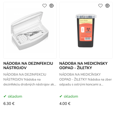
NÁDOBA NA DEZINFEKCIU
NÁDOBA NA MEDICÍNSKY
NÁSTROJOV
ODPAD - ŽILETKY
NÁDOBA NA DEZINFEKCIU
NÁDOBA NA MEDICÍNSKY
NÁSTROJOV Nádoba na
ODPAD - ŽILETKY Nádoba na zber
dezinfekciu drobných nástrojov ako
odpadu s ostrými koncami a
hlavice mikrodermabrazie, pilníky
hranami a / alebo organického
atd. Farba: biela Odporúčame
zdravotníckeho odpadu. Vlastnosti:
skladom
skladom
používať roztok
- nádoba
6.30 €
4.00 €