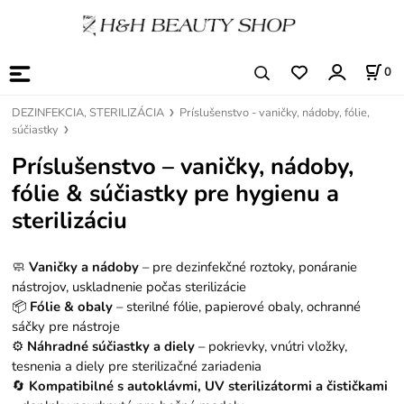
0
DEZINFEKCIA, STERILIZÁCIA
Príslušenstvo - vaničky, nádoby, fólie,
súčiastky
Príslušenstvo – vaničky, nádoby,
fólie & súčiastky pre hygienu a
sterilizáciu
🧼
Vaničky a nádoby
– pre dezinfekčné roztoky, ponáranie
nástrojov, uskladnenie počas sterilizácie
📦
Fólie & obaly
– sterilné fólie, papierové obaly, ochranné
sáčky pre nástroje
⚙️
Náhradné súčiastky a diely
– pokrievky, vnútri vložky,
tesnenia a diely pre sterilizačné zariadenia
🔄
Kompatibilné s autoklávmi, UV sterilizátormi a čističkami