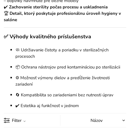
– doplnky navrhnuté pre bežné modely
✔️
Zachovanie sterility počas procesu a uskladnenia
🏆
Detail, ktorý poskytuje profesionálnu úroveň hygieny v
salóne
✅ Výhody kvalitného príslušenstva
🧼 Udržiavanie čistoty a poriadku v sterilizačných
procesoch
📦 Ochrana nástrojov pred kontamináciou po sterilizácii
⚙️ Možnosť výmeny dielov a predĺženie životnosti
zariadení
🔄 Kompatibilita so zariadeniami bez nutnosti úprav
✔️ Estetika aj funkčnosť v jednom
Filter