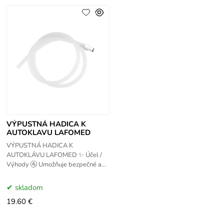
VÝPUSTNÁ HADICA K
AUTOKLAVU LAFOMED
VÝPUSTNÁ HADICA K
AUTOKLÁVU LAFOMED ✨ Účel /
Výhody 🚰 Umožňuje bezpečné a
kontrolované vypúšťanie vody z
autoklávu Lafomed ♻️
skladom
Zjednodušuje
19.60 €