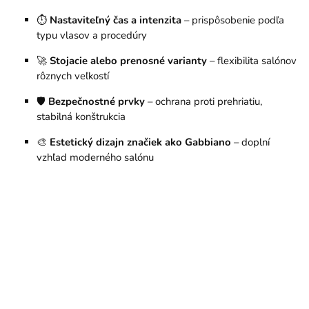
⏱️
Nastaviteľný čas a intenzita
– prispôsobenie podľa
typu vlasov a procedúry
🚀
Stojacie alebo prenosné varianty
– flexibilita salónov
rôznych veľkostí
🛡
Bezpečnostné prvky
– ochrana proti prehriatiu,
stabilná konštrukcia
🎨
Estetický dizajn značiek ako Gabbiano
– doplní
vzhľad moderného salónu