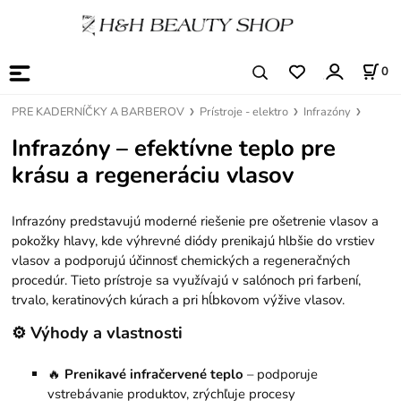
0
PRE KADERNÍČKY A BARBEROV
Prístroje - elektro
Infrazóny
Infrazóny – efektívne teplo pre
krásu a regeneráciu vlasov
Infrazóny predstavujú moderné riešenie pre ošetrenie vlasov a
pokožky hlavy, kde výhrevné diódy prenikajú hlbšie do vrstiev
vlasov a podporujú účinnosť chemických a regeneračných
procedúr. Tieto prístroje sa využívajú v salónoch pri farbení,
trvalo, keratinových kúrach a pri hĺbkovom výžive vlasov.
⚙️ Výhody a vlastnosti
🔥
Prenikavé infračervené teplo
– podporuje
vstrebávanie produktov, zrýchľuje procesy