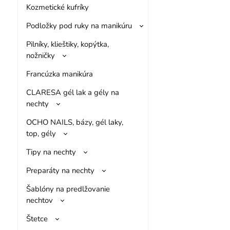
Kozmetické kufríky
Podložky pod ruky na manikúru
Pilníky, klieštiky, kopýtka,
nožničky
Francúzka manikúra
CLARESA gél lak a gély na
nechty
OCHO NAILS, bázy, gél laky,
top, gély
Tipy na nechty
Preparáty na nechty
Šablóny na predlžovanie
nechtov
Štetce