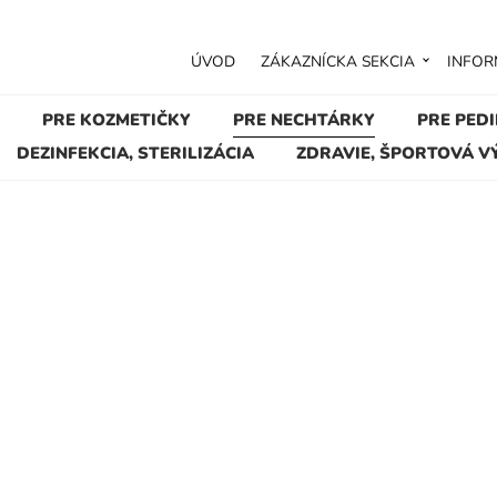
ÚVOD
ZÁKAZNÍCKA SEKCIA
INFOR
PRE KOZMETIČKY
PRE NECHTÁRKY
PRE PED
DEZINFEKCIA, STERILIZÁCIA
ZDRAVIE, ŠPORTOVÁ V