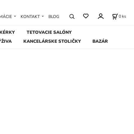
0
ks
MÁCIE
KONTAKT
BLOG
IKÉRKY
TETOVACIE SALÓNY
ÝŽIVA
KANCELÁRSKE STOLIČKY
BAZÁR