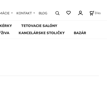
0
ks
MÁCIE
KONTAKT
BLOG
IKÉRKY
TETOVACIE SALÓNY
ÝŽIVA
KANCELÁRSKE STOLIČKY
BAZÁR