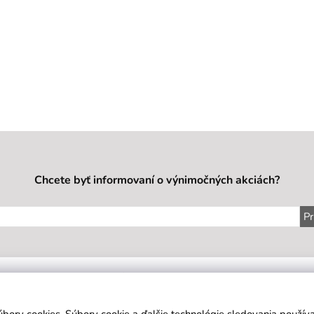
Chcete byť informovaní o výnimočných akciách?
Pr
IE
SÍDLO FIRMY
KONTAKT