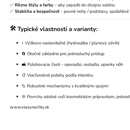
✅
Rôzne štýly a farby
– aby zapadli do dizajnu salónu
✅
Stabilita a bezpečnosť
– pevné nohy / podstavy, spoľahliv
🛠️
Typické vlastnosti a varianty:
↕️ Výškovo nastaviteľné (hydraulika / plynový zdvih)
🔄 Otočné základne pre jednoduchý prístup
🛋️ Polohovacie časti – operadlo, sedadlo, opierky nôh
🎨 Viacfarebné poťahy podľa interiéru
🔩 Robustné mechanizmy s kvalitnými spojmi
🧼 Povrchy odolné voči kosmetickým prípravkom, jednodu
www.vlasynechty.sk