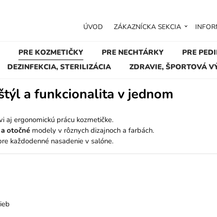
ÚVOD
ZÁKAZNÍCKA SEKCIA
INFOR
PRE KOZMETIČKY
PRE NECHTÁRKY
PRE PED
DEZINFEKCIA, STERILIZÁCIA
ZDRAVIE, ŠPORTOVÁ V
štýl a funkcionalita v jednom
vi aj ergonomickú prácu kozmetičke.
 a otočné
modely v rôznych dizajnoch a farbách.
 pre každodenné nasadenie v salóne.
rieb