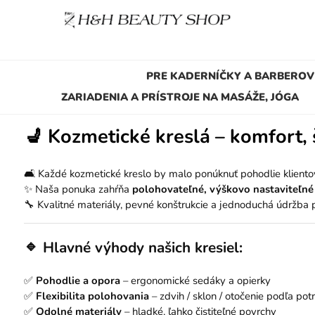
PRE KADERNÍČKY A BARBEROV
ZARIADENIA A PRÍSTROJE NA MASÁŽE, JÓGA
💺
Kozmetické kreslá – komfort, 
🛋️ Každé kozmetické kreslo by malo ponúknuť pohodlie kliento
✨ Naša ponuka zahŕňa
polohovateľné, výškovo nastaviteľné
🔧 Kvalitné materiály, pevné konštrukcie a jednoduchá údržba
🔹
Hlavné výhody našich kresiel:
✅
Pohodlie a opora
– ergonomické sedáky a opierky
✅
Flexibilita polohovania
– zdvih / sklon / otočenie podľa pot
✅
Odolné materiály
– hladké, ľahko čistiteľné povrchy