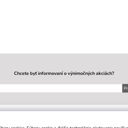
Chcete byť informovaní o výnimočných akciách?
Pr
IE
SÍDLO FIRMY
KONTAKT