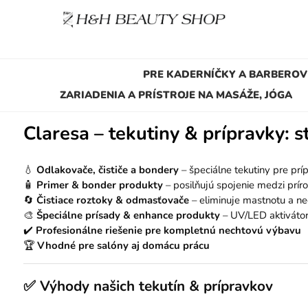
PRE KADERNÍČKY A BARBEROV
ZARIADENIA A PRÍSTROJE NA MASÁŽE, JÓGA
Claresa – tekutiny & prípravky: s
💧
Odlakovače, čističe a bondery
– špeciálne tekutiny pre prí
🧴
Primer & bonder produkty
– posilňujú spojenie medzi pr
🔄
Čistiace roztoky & odmasťovače
– eliminuje mastnotu a ne
🎨
Špeciálne prísady & enhance produkty
– UV/LED aktivátor
✔️
Profesionálne riešenie pre kompletnú nechtovú výbavu
🏆
Vhodné pre salóny aj domácu prácu
✅ Výhody našich tekutín & prípravkov