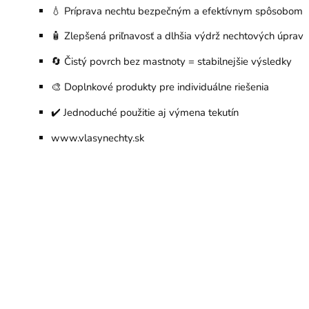
💧 Príprava nechtu bezpečným a efektívnym spôsobom
🧴 Zlepšená priľnavosť a dlhšia výdrž nechtových úprav
🔄 Čistý povrch bez mastnoty = stabilnejšie výsledky
🎨 Doplnkové produkty pre individuálne riešenia
✔️ Jednoduché použitie aj výmena tekutín
www.vlasynechty.sk