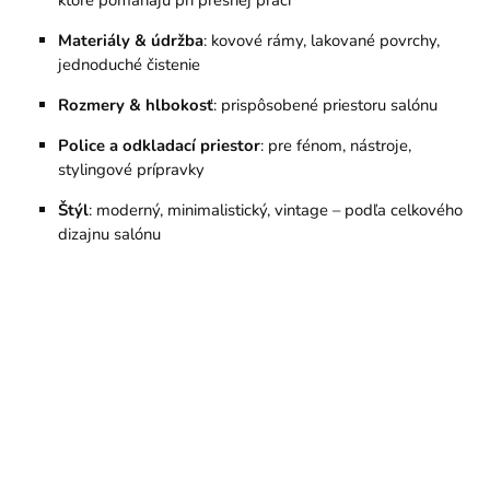
ktoré pomáhajú pri presnej práci
Materiály & údržba
: kovové rámy, lakované povrchy,
jednoduché čistenie
Rozmery & hlbokosť
: prispôsobené priestoru salónu
Police a odkladací priestor
: pre fénom, nástroje,
stylingové prípravky
Štýl
: moderný, minimalistický, vintage – podľa celkového
dizajnu salónu