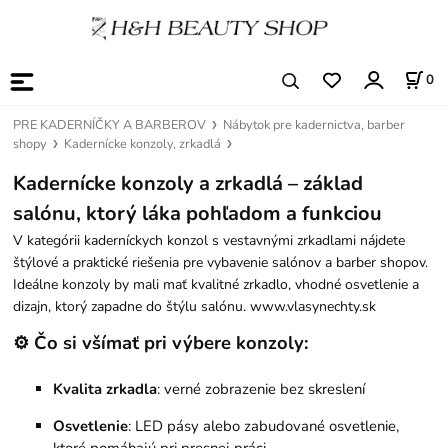
0
PRE KADERNÍČKY A BARBEROV
Nábytok pre kadernictva, barber
shopy
Kadernícke konzoly, zrkadlá
Kadernícke konzoly a zrkadlá – základ
salónu, ktorý láka pohľadom a funkciou
V kategórii kaderníckych konzol s vestavnými zrkadlami nájdete
štýlové a praktické riešenia pre vybavenie salónov a barber shopov.
Ideálne konzoly by mali mať kvalitné zrkadlo, vhodné osvetlenie a
dizajn, ktorý zapadne do štýlu salónu. www.vlasynechty.sk
⚙️ Čo si všímať pri výbere konzoly:
Kvalita zrkadla
: verné zobrazenie bez skreslení
Osvetlenie
: LED pásy alebo zabudované osvetlenie,