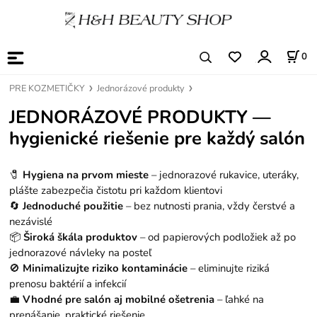
0
PRE KOZMETIČKY
Jednorázové produkty
JEDNORÁZOVÉ PRODUKTY —
hygienické riešenie pre každý salón
🧷
Hygiena na prvom mieste
– jednorazové rukavice, uteráky,
plášte zabezpečia čistotu pri každom klientovi
🔄
Jednoduché použitie
– bez nutnosti prania, vždy čerstvé a
nezávislé
📦
Široká škála produktov
– od papierových podložiek až po
jednorazové návleky na posteľ
🚫
Minimalizujte riziko kontaminácie
– eliminujte riziká
prenosu baktérií a infekcií
💼
Vhodné pre salón aj mobilné ošetrenia
– ľahké na
prenášanie, praktické riešenie