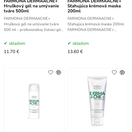
FARMONA DERMAACNE+
FARMONA DERMAACNE+
Hruškový gél na umývanie
Sťahujúca krémová maska
tváre 500ml
200ml
FARMONA DERMAACNE+
FARMONA DERMAACNE+
Hruškový gél na umývanie tváre
Sťahujúca krémová maska 200ml
500 ml – profesionálny čistiaci gél
FARMONA DERMAACNE+
pre mastnú a problematickú pleť.
Sťahujúca krémová maska 200ml je
Odstraňuje nečistoty, reguluje maz,
určená na zmiešanú, mastnú
skladom
skladom
pokožku s rozšírenými
11.70 €
13.60 €