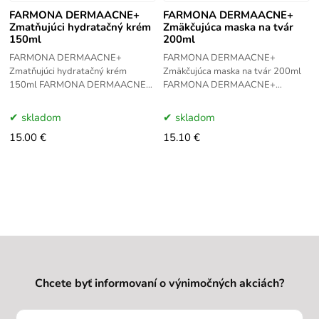
FARMONA DERMAACNE+
FARMONA DERMAACNE+
Zmatňujúci hydratačný krém
Zmäkčujúca maska na tvár
150ml
200ml
FARMONA DERMAACNE+
FARMONA DERMAACNE+
Zmatňujúci hydratačný krém
Zmäkčujúca maska na tvár 200ml
150ml FARMONA DERMAACNE+
FARMONA DERMAACNE+
Zmatňujúci hydratačný krém
Zmäkčujúca maska na tvár 200ml
150ml je určený na zmiešanú,
je určená na všetky typy pleti ako
skladom
skladom
mastné a aknóznu
prípravok na
15.00 €
15.10 €
Chcete byť informovaní o výnimočných akciách?