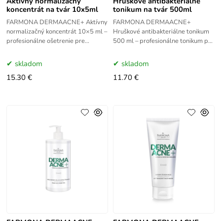
Aktívny normalizačný
Hruškové antibakteriálne
koncentrát na tvár 10x5ml
tonikum na tvár 500ml
FARMONA DERMAACNE+ Aktívny
FARMONA DERMAACNE+
normalizačný koncentrát 10×5 ml –
Hruškové antibakteriálne tonikum
profesionálne ošetrenie pre
500 ml – profesionálne tonikum pre
mastnú, zmiešanú a problematickú
mastnú a problematickú pleť.
pleť. Reguluje maz, zmenšuje
Reguluje maz, sťahuje póry,
skladom
skladom
osviežuje a
15.30 €
11.70 €