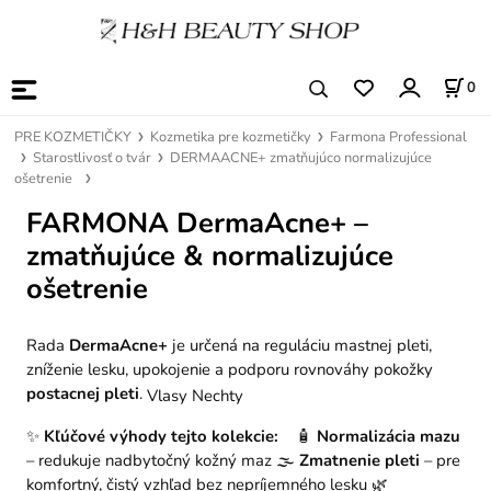
0
PRE KOZMETIČKY
Kozmetika pre kozmetičky
Farmona Professional
Starostlivosť o tvár
DERMAACNE+ zmatňujúco normalizujúce
ošetrenie
FARMONA DermaAcne+ –
zmatňujúce & normalizujúce
ošetrenie
Rada
DermaAcne+
je určená na reguláciu mastnej pleti,
zníženie lesku, upokojenie a podporu rovnováhy pokožky
postacnej pleti
.
Vlasy Nechty
✨
Kľúčové výhody tejto kolekcie:
🧴
Normalizácia mazu
– redukuje nadbytočný kožný maz
🌫️
Zmatnenie pleti
– pre
komfortný, čistý vzhľad bez nepríjemného lesku
🌿