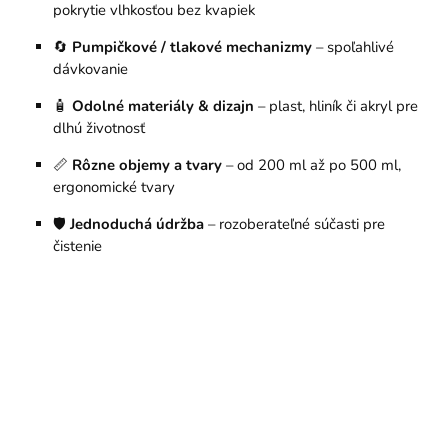
pokrytie vlhkosťou bez kvapiek
🔄
Pumpičkové / tlakové mechanizmy
– spoľahlivé
dávkovanie
🧴
Odolné materiály & dizajn
– plast, hliník či akryl pre
dlhú životnosť
📏
Rôzne objemy a tvary
– od 200 ml až po 500 ml,
ergonomické tvary
🛡
Jednoduchá údržba
– rozoberateľné súčasti pre
čistenie