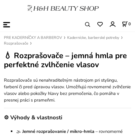
0
PRE KADERNÍČKY A BARBEROV
Kadernícke, barberské potreby
Rozprašovače
💧 Rozprašovače – jemná hmla pre
perfektné zvlhčenie vlasov
Rozprašovače sú nenahraditeľným nástrojom pri stylingu,
farbení či pred úpravou vlasov. Umožňujú rovnomerné zvlhčenie
vlasov alebo pokožky hlavy bez premočenia, čo pomáha v
presnej práci s prameňmi.
⚙️ Výhody & vlastnosti
🌫️
Jemné rozprašovanie / mikro-hmla
– rovnomerné