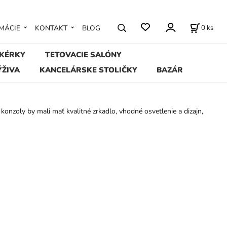
0
ks
MÁCIE
KONTAKT
BLOG
IKÉRKY
TETOVACIE SALÓNY
ÝŽIVA
KANCELÁRSKE STOLIČKY
BAZÁR
konzoly by mali mať kvalitné zrkadlo, vhodné osvetlenie a dizajn,