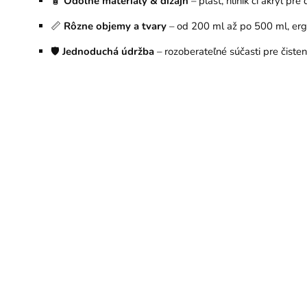
🧴
Odolné materiály & dizajn
– plast, hliník či akryl pre
📏
Rôzne objemy a tvary
– od 200 ml až po 500 ml, er
🛡
Jednoduchá údržba
– rozoberateľné súčasti pre čisten