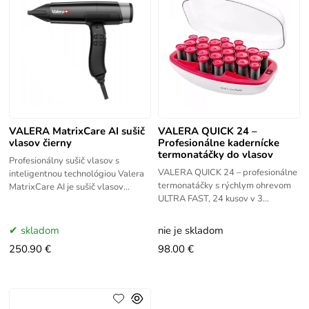
VALERA MatrixCare AI sušič
VALERA QUICK 24 –
vlasov čierny
Profesionálne kadernícke
termonatáčky do vlasov
Profesionálny sušič vlasov s
VALERA QUICK 24 – profesionálne
inteligentnou technológiou Valera
termonatáčky s rýchlym ohrevom
MatrixCare AI je sušič vlasov
ULTRA FAST, 24 kusov v 3
vytvorený pre profesionálnych
veľkostiach. Výkon 360 W, teplota
kaderníkov a náročných domácich
100 °C, dokonalé kučery do 24
skladom
nie je skladom
hodín.
250.90 €
98.00 €