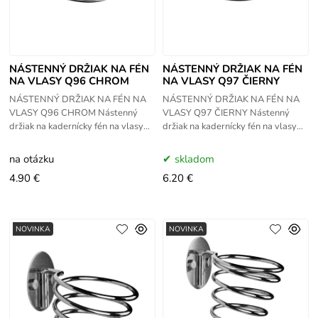
NÁSTENNÝ DRŽIAK NA FÉN
NÁSTENNÝ DRŽIAK NA FÉN
NA VLASY Q96 CHROM
NA VLASY Q97 ČIERNY
NÁSTENNÝ DRŽIAK NA FÉN NA
NÁSTENNÝ DRŽIAK NA FÉN NA
VLASY Q96 CHROM Nástenný
VLASY Q97 ČIERNY Nástenný
držiak na kadernícky fén na vlasy
držiak na kadernícky fén na vlasy
Q96 chrom je praktickým
Q97 čiernej farby je praktickým
pomocníkom v každom kaderníctve
pomocníkom v každom kaderníctve
na otázku
skladom
a holičstve.
a
4.90 €
6.20 €
NOVINKA
NOVINKA