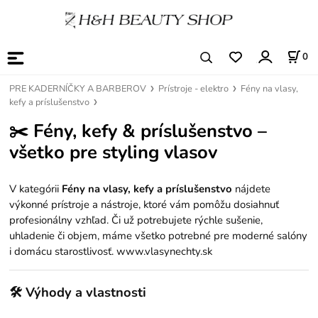
0
PRE KADERNÍČKY A BARBEROV
Prístroje - elektro
Fény na vlasy,
kefy a príslušenstvo
✂️
Fény, kefy & príslušenstvo –
všetko pre styling vlasov
V kategórii
Fény na vlasy, kefy a príslušenstvo
nájdete
výkonné prístroje a nástroje, ktoré vám pomôžu dosiahnuť
profesionálny vzhľad. Či už potrebujete rýchle sušenie,
uhladenie či objem, máme všetko potrebné pre moderné salóny
i domácu starostlivosť. www.vlasynechty.sk
🛠 Výhody a vlastnosti