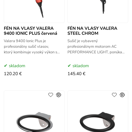
FÉN NA VLASY VALERA
FÉN NA VLASY VALERA
9400 IONIC PLUS červená
STEEL CHROM
Valera 9400 Ionic Plus je
Sušič je vybavený
profesionálny sušič vlasov,
profesionálnym motorom AC
ktorý kombinuje vysoký výkon s
PERFORMANCE LIGHT, ponúka
ľahkým ergonomickým dizajnom.
spoľahlivosť a dlhú životnosť,
Bol vytvorený pre požiadavky
pričom zostáva ľahký
skladom
skladom
práce v
na jednoduché každodenné
120.20 €
145.40 €