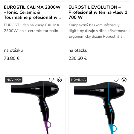
EUROSTIL CALIMA 2300W
EUROSTIL EVOLUTION –
– Ionic, Ceramic &
Profesionálny fén na vlasy 1
Tourmaline profesionálny
700 W
fén na vlasy
EUROSTIL fén na vlasy CALIMA
Kompaktný bezkomutátorový
2300W Ionic, ceramic, turmalin
digitálny dizajn s dlhou životnosťou
Ergonomický dizajn Robustná a
ľahká polykarbonátový obal
Hmotnosť 360 g
na otázku
na otázku
73.80 €
230.60 €
NOVINKA
NOVINKA