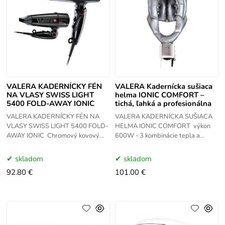
VALERA KADERNÍCKY FÉN
VALERA Kadernícka sušiaca
NA VLASY SWISS LIGHT
helma IONIC COMFORT –
5400 FOLD-AWAY IONIC
tichá, ľahká a profesionálna
VALERA KADERNÍCKY FÉN NA
VALERA KADERNÍCKA SUŠIACA
VLASY SWISS LIGHT 5400 FOLD-
HELMA IONIC COMFORT výkon
AWAY IONIC Chromový kovový
600W - 3 kombinácie tepla a
kryt Silný a trvanlivý elektromotor
fúkania iónový generátor, funkcia
AC-Motor—2000 W Veľmi ľahký -
studeného fúkania ideálne na
skladom
skladom
váha
jemné
92.80 €
101.00 €