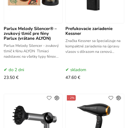
Parlux Melody Silencer® –
Prefukovacie zariadenie
zvukový tlmič pre fény
Kessner
Parlux (vrátane ALYON)
Značka Kessner sa špecializuje na
Parlux Melody Silencer - zvukový
kompaktné zariadenia na úpravu
tlmič k fénu ALYON Tlmiaci
vlasov s dôrazom na cenovú
nadstavec na všetky typy fénov
dostupnosť a spokojnosť
Parlux tlmí hluk fénu pre lepšiu
zákazníkov. Sortiment značky
atmosféru a ochranu vášho
zahŕňa
do 2 dni
skladom
23.50 €
47.60 €
- 2%