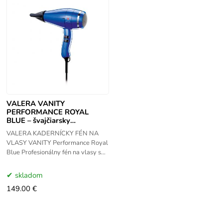
VALERA VANITY
PERFORMANCE ROYAL
BLUE – švajčiarsky
profesionálny fén
VALERA KADERNÍCKY FÉN NA
VLASY VANITY Performance Royal
Blue Profesionálny fén na vlasy s
veľmi silným motorom s difúzorom.
- silný a odolný AC motor -
skladom
149.00 €