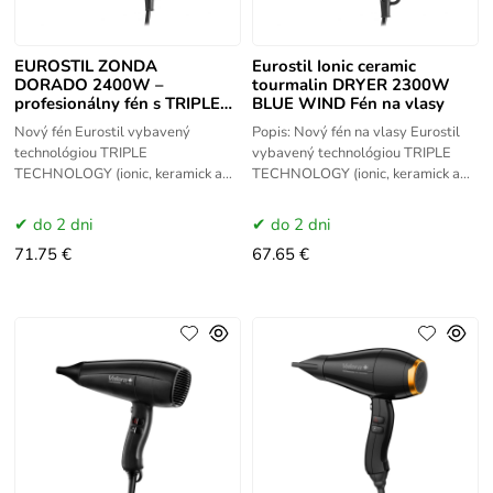
EUROSTIL ZONDA
Eurostil Ionic ceramic
DORADO 2400W –
tourmalin DRYER 2300W
profesionálny fén s TRIPLE
BLUE WIND Fén na vlasy
TECHNOLOGY
Nový fén Eurostil vybavený
Popis: Nový fén na vlasy Eurostil
technológiou TRIPLE
vybavený technológiou TRIPLE
TECHNOLOGY (ionic, keramick a
TECHNOLOGY (ionic, keramick a
turmalín) sú nevyhnutným
turmalín) sú nevyhnutnými
nástrojom pre profesionálov.
nástrojmi pre
do 2 dni
do 2 dni
Poskytujú hydratáciu,
profesionálov. Poskytujú
71.75 €
67.65 €