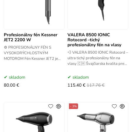
Profesionálny fén Kessner
VALERA 8500 IONIC
JET2 2200 W
Rotocord –tichý
profesionálny fén na vlasy
⚙️ PROFESIONÁLNY FÉN S
💨 VALERA 8500 IONIC Rotocord –
VYSOKORÝCHLOSTNÝM
ultra tichý profesionálny fén na
MOTOROM Fén Kessner JET2 je
vlasy 🇨🇭 Švajčiarska kvalita pre
moderné zariadenie navrhnuté pre
profesionálov Značka VALERA
kaderníkov a stylistov, ktorí
patrí medzi svetovú
vyžadujú vysoký
skladom
skladom
80.00 €
115.40 €
117.76 €
- 3%