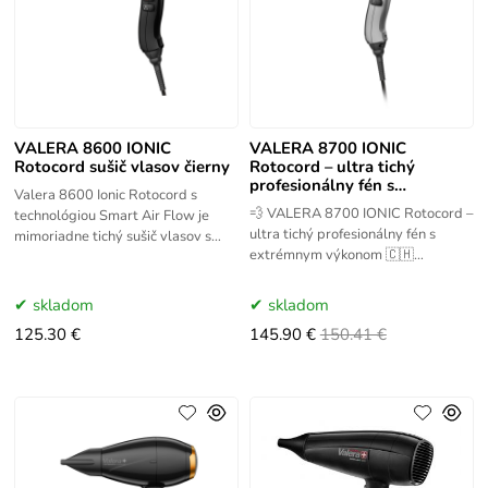
VALERA 8600 IONIC
VALERA 8700 IONIC
Rotocord sušič vlasov čierny
Rotocord – ultra tichý
profesionálny fén s
Valera 8600 Ionic Rotocord s
extrémnym výkonom
💨 VALERA 8700 IONIC Rotocord –
technológiou Smart Air Flow je
ultra tichý profesionálny fén s
mimoriadne tichý sušič vlasov s
extrémnym výkonom 🇨🇭
vysokým výkonom a účinným
Švajčiarska profesionálna kvalita
prúdením vzduchu. Bol navrhnutý
Značka VALERA patrí medzi
pre
skladom
skladom
125.30 €
145.90 €
150.41 €