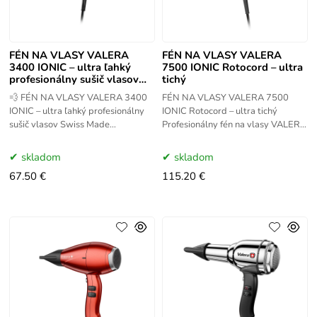
FÉN NA VLASY VALERA
FÉN NA VLASY VALERA
3400 IONIC – ultra ľahký
7500 IONIC Rotocord – ultra
profesionálny sušič vlasov
tichý
Swiss Made
💨 FÉN NA VLASY VALERA 3400
FÉN NA VLASY VALERA 7500
IONIC – ultra ľahký profesionálny
IONIC Rotocord – ultra tichý
sušič vlasov Swiss Made
Profesionálny fén na vlasy VALERA
Profesionálny fén na vlasy VALERA
7500 IONIC Rotocord je ultra tichá
3400 IONIC je veľmi ľahká a
a mimoriadne ľahká sušička určená
skladom
skladom
67.50 €
115.20 €