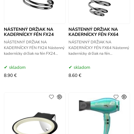
NÁSTENNÝ DRŽIAK NA
NÁSTENNÝ DRŽIAK NA
KADERNÍCKY FÉN FX24
KADERNÍCKY FÉN FX64
NÁSTENNÝ DRŽIAK NA
NÁSTENNÝ DRŽIAK NA
KADERNÍCKY FÉN FX24 Nástenný
KADERNÍCKY FÉN FX64 Nástenný
kadernícky držiak na fén FX24
kadernícky držiak na fén
určený do kaderníckeho salónu vám
FX64 určený do kaderníckeho
pomôže mať fén stále po ruke.
salónu vám pomôže mať fén stále
skladom
skladom
Držiak
po ruke.
8.90 €
8.60 €