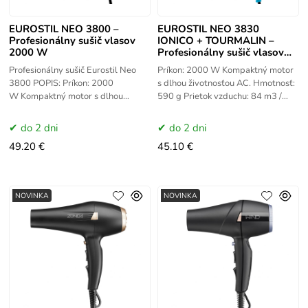
EUROSTIL NEO 3800 –
EUROSTIL NEO 3830
Profesionálny sušič vlasov
IONICO + TOURMALIN –
2000 W
Profesionálny sušič vlasov
2000 W
Profesionálny sušič Eurostil Neo
Príkon: 2000 W Kompaktný motor
3800 POPIS: Príkon: 2000
s dlhou životnosťou AC. Hmotnosť:
W Kompaktný motor s dlhou
590 g Prietok vzduchu: 84 m3 /
životnosťou AC. Hmotnosť: 590
hod. 2 rýchlosti, 3 teploty. Tlačidlo
g Prietok vzduchu: 84 m3 / hod. 2
na studený vzduch. 2
do 2 dni
do 2 dni
49.20 €
45.10 €
NOVINKA
NOVINKA