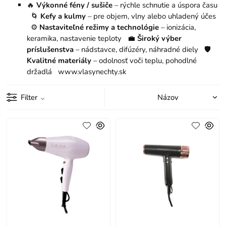
🔥
Výkonné fény / sušiče
– rýchle schnutie a úspora času
🌀
Kefy a kulmy
– pre objem, vlny alebo uhladený účes
⚙️
Nastaviteľné režimy a technológie
– ionizácia,
keramika, nastavenie teploty 💼
Široký výber
príslušenstva
– nádstavce, difúzéry, náhradné diely 🛡
Kvalitné materiály
– odolnosť voči teplu, pohodlné
držadlá www.vlasynechty.sk
Filter