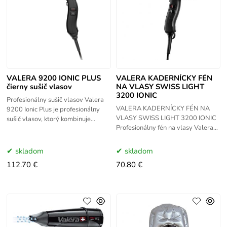
VALERA 9200 IONIC PLUS
VALERA KADERNÍCKY FÉN
čierny sušič vlasov
NA VLASY SWISS LIGHT
3200 IONIC
Profesionálny sušič vlasov Valera
VALERA KADERNÍCKY FÉN NA
9200 Ionic Plus je profesionálny
VLASY SWISS LIGHT 3200 IONIC
sušič vlasov, ktorý kombinuje
Profesionálny fén na vlasy Valera
vysoký výkon s ľahkým
Swiss Light 3200 Ionic je ľahký s
ergonomickým dizajnom. Bol
ergonomicky tvarovanou rúčkou a
skladom
skladom
silným
112.70 €
70.80 €