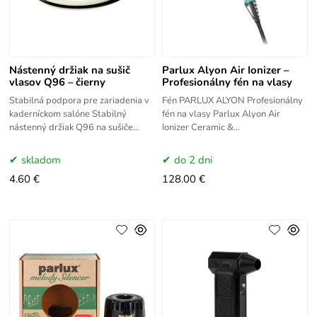
Nástenný držiak na sušič
Parlux Alyon Air Ionizer –
vlasov Q96 – čierny
Profesionálny fén na vlasy
Stabilná podpora pre zariadenia v
Fén PARLUX ALYON Profesionálny
kaderníckom salóne Stabilný
fén na vlasy Parlux Alyon Air
nástenný držiak Q96 na sušiče
Ionizer Ceramic &
vlasov je praktický a funkčný
ionicProfesionálny fén na vlasy
vešiak, ktorý možno použiť v
Parlux Alyon Air Ionizer Tech s
skladom
do 2 dni
novým
4.60 €
128.00 €