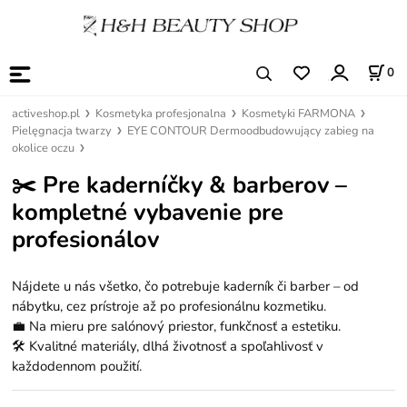
0
activeshop.pl
Kosmetyka profesjonalna
Kosmetyki FARMONA
Pielęgnacja twarzy
EYE CONTOUR Dermoodbudowujący zabieg na
okolice oczu
✂️
Pre kaderníčky & barberov –
kompletné vybavenie pre
profesionálov
Nájdete u nás všetko, čo potrebuje kaderník či barber – od
nábytku, cez prístroje až po profesionálnu kozmetiku.
💼 Na mieru pre salónový priestor, funkčnosť a estetiku.
🛠️ Kvalitné materiály, dlhá životnosť a spoľahlivosť v
každodennom použití.