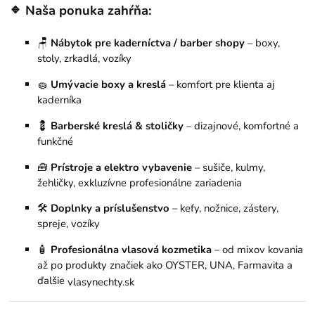
🔹
Naša ponuka zahŕňa:
🪑
Nábytok pre kaderníctva / barber shopy
– boxy,
stoly, zrkadlá, vozíky
🧽
Umývacie boxy a kreslá
– komfort pre klienta aj
kaderníka
💈
Barberské kreslá & stoličky
– dizajnové, komfortné a
funkčné
🧰
Prístroje a elektro vybavenie
– sušiče, kulmy,
žehličky, exkluzívne profesionálne zariadenia
🛠
Doplnky a príslušenstvo
– kefy, nožnice, zástery,
spreje, vozíky
🧴
Profesionálna vlasová kozmetika
– od mixov kovania
až po produkty značiek ako OYSTER, UNA, Farmavita a
ďalšie
vlasynechty.sk