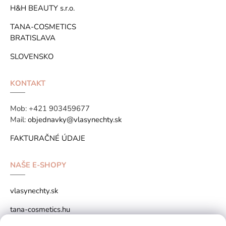
H&H BEAUTY s.r.o.
TANA-COSMETICS
BRATISLAVA
SLOVENSKO
KONTAKT
Mob:
+421 903459677
Mail:
objednavky@vlasynechty.sk
FAKTURAČNÉ ÚDAJE
NAŠE E-SHOPY
vlasynechty.sk
tana-cosmetics.hu