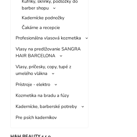
Kufríky, skrinky, podložky do
barber shopu
Kadernícke podnožky
Čakárne a recepcie
Profesionálna vlasová kozmetika
Vlasy na predlžovanie SANGRA
HAIR BARCELONA
Vlasy, príčesky, copy, tupé z
umelého vlákna
Prístroje - elektro
Kozmetika na bradu a fúzy
Kadernícke, barberské potreby
Pre psích kaderníkov
H&H BEAUTY s.r.o.