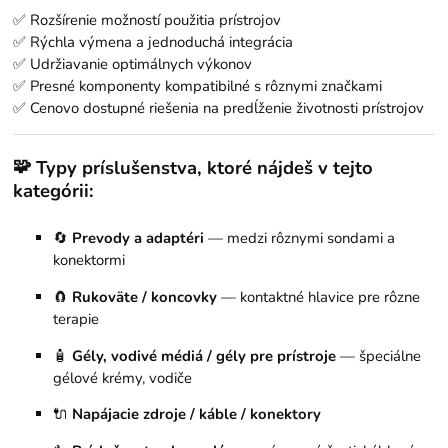
✅ Rozšírenie možností použitia prístrojov
✅ Rýchla výmena a jednoduchá integrácia
✅ Udržiavanie optimálnych výkonov
✅ Presné komponenty kompatibilné s rôznymi značkami
✅ Cenovo dostupné riešenia na predĺženie životnosti prístrojov
🧩
Typy príslušenstva, ktoré nájdeš v tejto
kategórii:
🔄
Prevody a adaptéri
— medzi rôznymi sondami a
konektormi
🧲
Rukoväte / koncovky
— kontaktné hlavice pre rôzne
terapie
🧴
Gély, vodivé médiá / gély pre prístroje
— špeciálne
gélové krémy, vodiče
🔌
Napájacie zdroje / káble / konektory