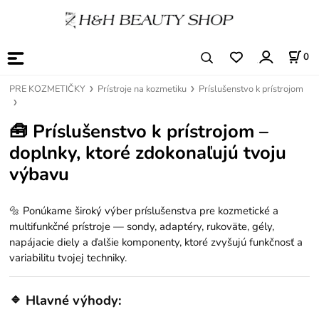
0
PRE KOZMETIČKY
Prístroje na kozmetiku
Príslušenstvo k prístrojom
🧰
Príslušenstvo k prístrojom –
doplnky, ktoré zdokonaľujú tvoju
výbavu
🔩 Ponúkame široký výber príslušenstva pre kozmetické a
multifunkčné prístroje — sondy, adaptéry, rukoväte, gély,
napájacie diely a ďalšie komponenty, ktoré zvyšujú funkčnosť a
variabilitu tvojej techniky.
🔹
Hlavné výhody: