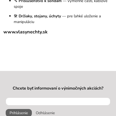
🔧
Príslušenstvo k sondám
— výmenné časti, káblové
spoje
🛠️
Držiaky, stojany, úchyty
— pre ľahké uloženie a
manipuláciu
www.vlasynechty.sk
Chcete byť informovaní o výnimočných akciách?
Prihlásenie
Odhlásenie