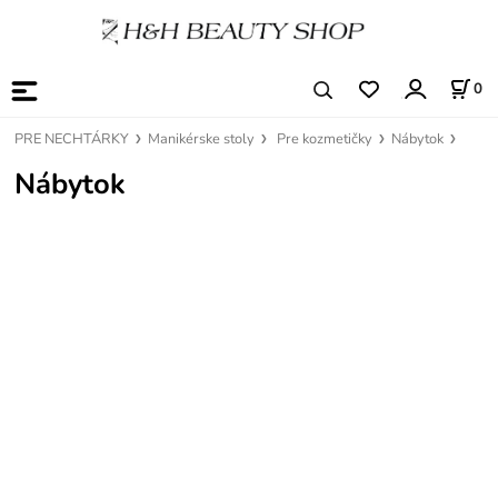
0
PRE NECHTÁRKY
Manikérske stoly
Pre kozmetičky
Nábytok
Nábytok