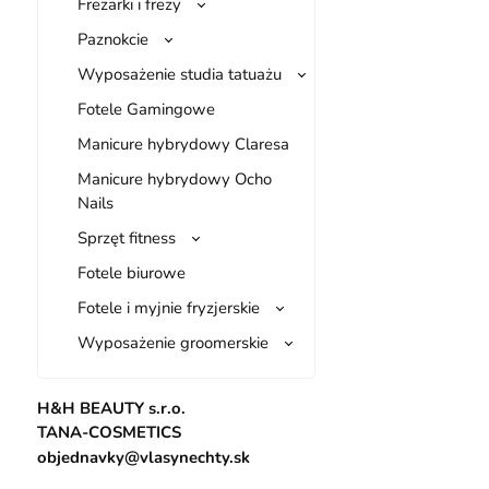
Frezarki i frezy
Paznokcie
Wyposażenie studia tatuażu
Fotele Gamingowe
Manicure hybrydowy Claresa
Manicure hybrydowy Ocho
Nails
Sprzęt fitness
Fotele biurowe
Fotele i myjnie fryzjerskie
Wyposażenie groomerskie
H&H BEAUTY s.r.o.
TANA-COSMETICS
objednavky@vlasynechty.sk