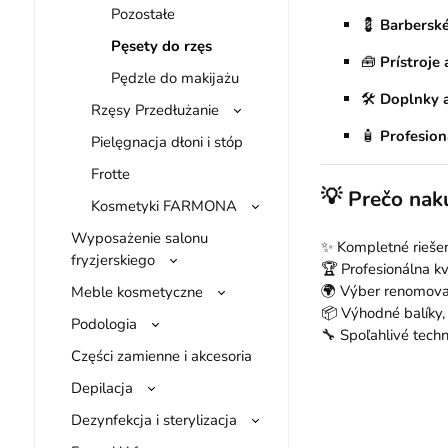
Pozostałe
💈
Barberské
Pęsety do rzęs
🧰
Prístroje
Pędzle do makijażu
🛠
Doplnky a
Rzęsy Przedłużanie
🧴
Profesion
Pielęgnacja dłoni i stóp
Frotte
💡
Prečo nak
Kosmetyki FARMONA
Wyposażenie salonu
✨ Kompletné riešen
fryzjerskiego
🏆 Profesionálna k
🌍 Výber renomovan
Meble kosmetyczne
📦 Výhodné balíky,
Podologia
🔧 Spoľahlivé tech
Części zamienne i akcesoria
Depilacja
Dezynfekcja i sterylizacja