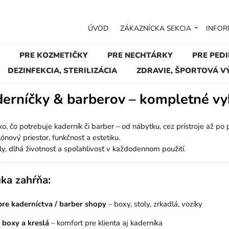
ÚVOD
ZÁKAZNÍCKA SEKCIA
INFOR
PRE KOZMETIČKY
PRE NECHTÁRKY
PRE PED
DEZINFEKCIA, STERILIZÁCIA
ZDRAVIE, ŠPORTOVÁ V
derníčky & barberov – kompletné vy
o, čo potrebuje kaderník či barber – od nábytku, cez prístroje až po
ónový priestor, funkčnosť a estetiku.
ály, dlhá životnosť a spoľahlivosť v každodennom použití.
ka zahŕňa:
re kaderníctva / barber shopy
– boxy, stoly, zrkadlá, vozíky
boxy a kreslá
– komfort pre klienta aj kaderníka