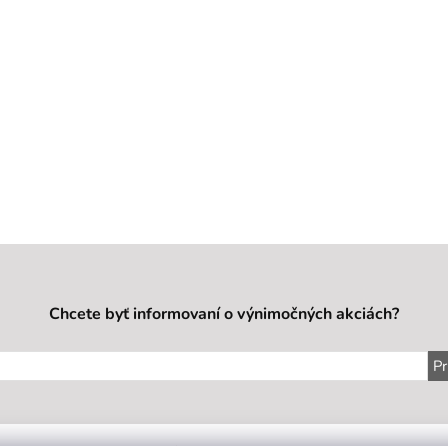
Chcete byť informovaní o výnimočných akciách?
Pr