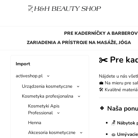
PRE KADERNÍČKY A BARBEROV
ZARIADENIA A PRÍSTROJE NA MASÁŽE, JÓGA
✂️
Pre ka
Import
activeshop.pl
Nájdete u nás všetk
💼 Na mieru pre sal
Urządzenia kosmetyczne
🛠️ Kvalitné materi
Kosmetyka profesjonalna
Kosmetyki Apis
🔹
Naša ponu
Professional
Henna
🪑
Nábytok p
Akcesoria kosmetyczne
🧽
Umývacie 