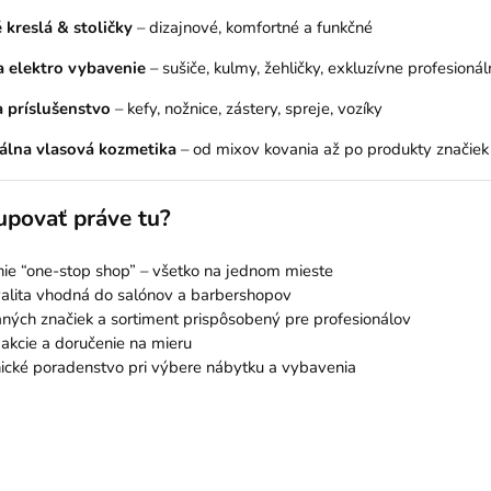
 kreslá & stoličky
– dizajnové, komfortné a funkčné
 a elektro vybavenie
– sušiče, kulmy, žehličky, exkluzívne profesioná
 príslušenstvo
– kefy, nožnice, zástery, spreje, vozíky
álna vlasová kozmetika
– od mixov kovania až po produkty značie
upovať práve tu?
ie “one-stop shop” – všetko na jednom mieste
valita vhodná do salónov a barbershopov
ých značiek a sortiment prispôsobený pre profesionálov
 akcie a doručenie na mieru
nické poradenstvo pri výbere nábytku a vybavenia