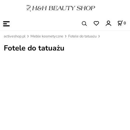
0
activeshop.pl
Meble kosmetyczne
Fotele do tatuażu
Fotele do tatuażu