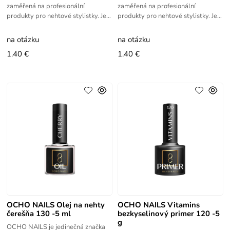
zaměřená na profesionální
zaměřená na profesionální
produkty pro nehtové stylistky. Její
produkty pro nehtové stylistky. Její
sortiment zahrnuje hybridní laky,
sortiment zahrnuje hybridní laky,
gely, specializované lampy a
gely, specializované lampy a
na otázku
na otázku
1.40 €
1.40 €
OCHO NAILS Olej na nehty
OCHO NAILS Vitamins
čerešňa 130 -5 ml
bezkyselinový primer 120 -5
g
OCHO NAILS je jedinečná značka