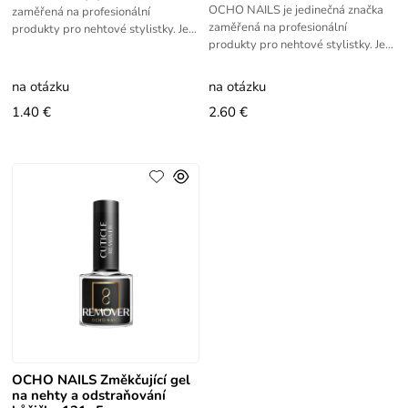
OCHO NAILS je jedinečná značka
zaměřená na profesionální
zaměřená na profesionální
produkty pro nehtové stylistky. Její
produkty pro nehtové stylistky. Její
sortiment zahrnuje hybridní laky,
sortiment zahrnuje hybridní laky,
gely, specializované lampy a
gely, specializované lampy a
na otázku
na otázku
1.40 €
2.60 €
OCHO NAILS Změkčující gel
na nehty a odstraňování