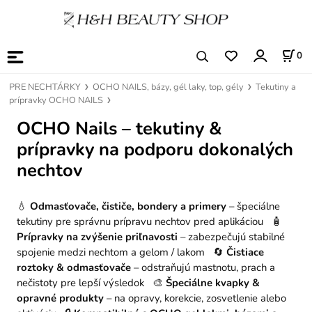
0
PRE NECHTÁRKY
OCHO NAILS, bázy, gél laky, top, gély
Tekutiny a
prípravky OCHO NAILS
OCHO Nails – tekutiny &
prípravky na podporu dokonalých
nechtov
💧
Odmasťovače, čističe, bondery a primery
– špeciálne
tekutiny pre správnu prípravu nechtov pred aplikáciou 🧴
Prípravky na zvýšenie priľnavosti
– zabezpečujú stabilné
spojenie medzi nechtom a gelom / lakom 🔄
Čistiace
roztoky & odmasťovače
– odstraňujú mastnotu, prach a
nečistoty pre lepší výsledok 🎨
Špeciálne kvapky &
opravné produkty
– na opravy, korekcie, zosvetlenie alebo