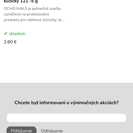
kůžičky 121 -5 g
OCHO NAILS je jedinečná značka
zaměřená na profesionální
produkty pro nehtové stylistky. Její
sortiment zahrnuje hybridní laky,
gely, specializované lampy a
skladom
2.60 €
Chcete byť informovaní o výnimočných akciách?
Prihlásenie
Odhlásenie