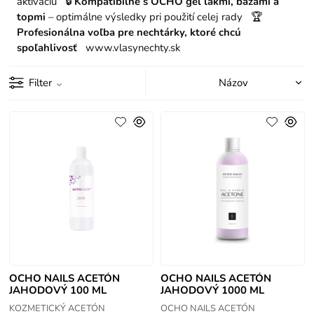
aktiváciu 🔒
Kompatibilné s OCHO gel lakmi, bázami a
topmi
– optimálne výsledky pri použití celej rady 🏆
Profesionálna voľba pre nechtárky, ktoré chcú
spoľahlivosť
www.vlasynechty.sk
Filter
OCHO NAILS ACETÓN
OCHO NAILS ACETÓN
JAHODOVÝ 100 ML
JAHODOVÝ 1000 ML
KOZMETICKÝ ACETÓN
OCHO NAILS ACETÓN