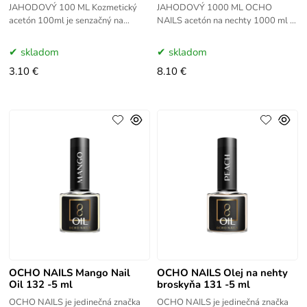
JAHODOVÝ 100 ML Kozmetický
JAHODOVÝ 1000 ML OCHO
acetón 100ml je senzačný na
NAILS acetón na nechty 1000 ml je
odstránenie hybridných lakov,
senzačný na odstránenie
okamžite rozpustí akrylové farby a
hybridných lakov, okamžite
skladom
skladom
tipy, čo vám
rozpustí akrylové farby a tipy,
3.10 €
8.10 €
OCHO NAILS Mango Nail
OCHO NAILS Olej na nehty
Oil 132 -5 ml
broskyňa 131 -5 ml
OCHO NAILS je jedinečná značka
OCHO NAILS je jedinečná značka