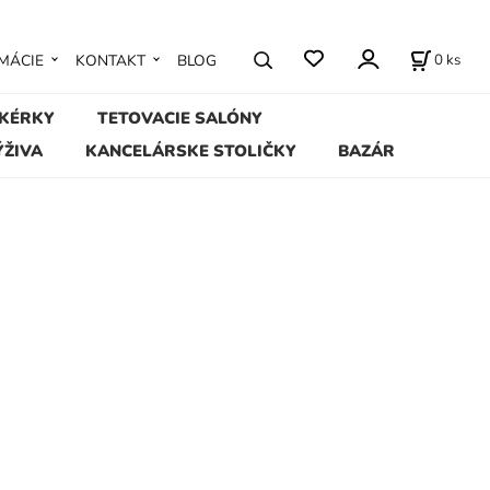
0
ks
MÁCIE
KONTAKT
BLOG
IKÉRKY
TETOVACIE SALÓNY
ÝŽIVA
KANCELÁRSKE STOLIČKY
BAZÁR