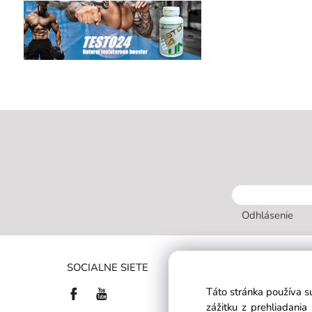
Odhlásenie
INFORMÁC
SOCIALNE SIETE
OBCHODN
Táto stránka používa s
ZÁKAZNÍC
zážitku z prehliadani