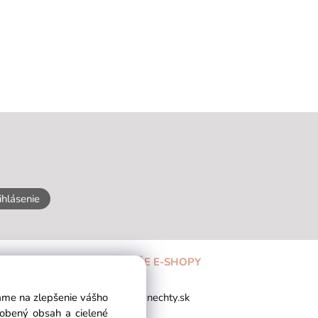
ihlásenie
NAŠE E-SHOPY
 903459677
vlasynechty.sk
vame na zlepšenie vášho
avky@vlasynechty.sk
sobený obsah a cielené