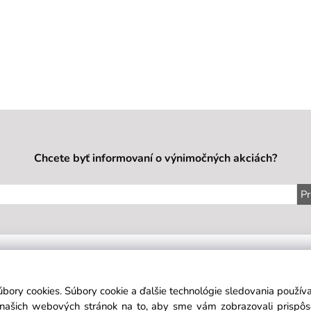
Chcete byť informovaní o výnimočných akciách?
Pr
IE
SÍDLO FIRMY
KONTAKT
É PODMIENKY
H&H BEAUTY s.r.o.
Mob:
+421
úbory cookies. Súbory cookie a ďalšie technológie sledovania použí
KA SEKCIA
Mail:
objedn
a našich webových stránok na to, aby sme vám zobrazovali prispô