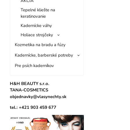
AKCIA
Tepelné kliešte na
keratinovanie
Kadernícke váhy
Holiace strojčeky
Kozmetika na bradu a fúzy
Kadernícke, barberské potreby
Pre psích kaderníkov
H&H BEAUTY s.r.o.
TANA-COSMETICS
objednavky@vlasynechty.sk
tel.: +421 903 459 677