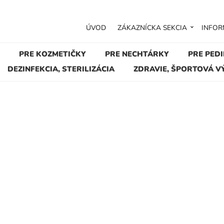
ÚVOD
ZÁKAZNÍCKA SEKCIA
INFOR
PRE KOZMETIČKY
PRE NECHTÁRKY
PRE PED
DEZINFEKCIA, STERILIZÁCIA
ZDRAVIE, ŠPORTOVÁ V