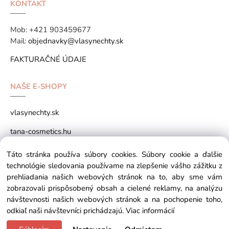
KONTAKT
Mob:
+421 903459677
Mail:
objednavky@vlasynechty.sk
FAKTURAČNÉ ÚDAJE
NAŠE E-SHOPY
vlasynechty.sk
tana-cosmetics.hu
tana-cosmetics.sk
Táto stránka používa súbory cookies. Súbory cookie a ďalšie
technológie sledovania používame na zlepšenie vášho zážitku z
prehliadania našich webových stránok na to, aby sme vám
zobrazovali prispôsobený obsah a cielené reklamy, na analýzu
Copyright © 2026 vlasynechty.sk All rights reserved
návštevnosti našich webových stránok a na pochopenie toho,
odkiaľ naši návštevníci prichádzajú.
Viac informácií