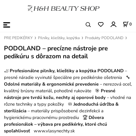
0
PRE PEDIKÉRKY
Pilníky, klieštiky, kopýtka
Produkty PODOLAND
PODOLAND – precízne nástroje pre
pedikúru s dôrazom na detail
🦶
Profesionálne pilníky, klieštiky a kopýtka PODOLAND
–
presné náradie vyvinuté špeciálne pre pedikérske ošetrenia 🔧
Odolné materiály & ergonomické prevedenie
– nerezová oceľ,
kvalitný brúsny materiál, pohodlné rukoväte 🎯
Presné
nástroje pre tvrdú kožu, nechty aj oporové body
– vhodné na
rôzne techniky a typy pokožky 🧼
Jednoduchá údržba &
sterilizácia
– materiály prispôsobené dezinfekcii a
hygienickému pracovnému prostrediu 🏆
Dôvera
profesionálok – výbava pre pedikérky, ktoré chcú
spoľahlivosť
www.vlasynechty.sk