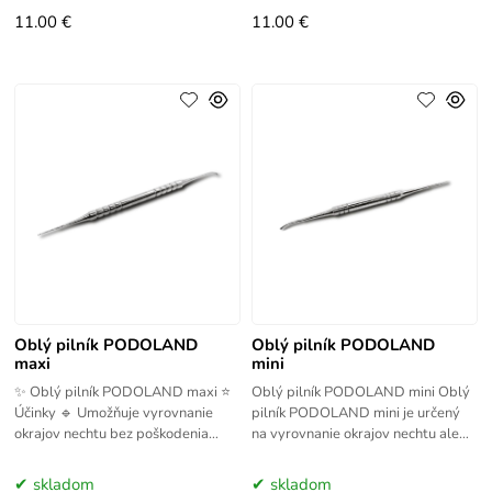
11.00 €
11.00 €
Oblý pilník PODOLAND
Oblý pilník PODOLAND
maxi
mini
✨ Oblý pilník PODOLAND maxi ⭐
Oblý pilník PODOLAND mini Oblý
Účinky 🔹 Umožňuje vyrovnanie
pilník PODOLAND mini je určený
okrajov nechtu bez poškodenia
na vyrovnanie okrajov nechtu alebo
nechtovej platničky 🔹 Pomáha pri
jeho rekonštrukciu. Dokonca je
ošetrovaní
vhodný aj na vyrovnávanie
skladom
skladom