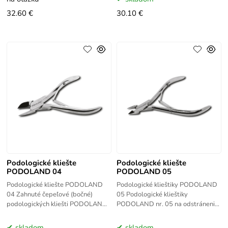
nehrdzavejúcej ocele.Stabilne
32.60 €
30.10 €
Podologické kliešte
Podologické kliešte
PODOLAND 04
PODOLAND 05
Podologické kliešte PODOLAND
Podologické klieštiky PODOLAND
04 Zahnuté čepeľové (bočné)
05 Podologické klieštiky
podologických kliešti PODOLAND
PODOLAND nr. 05 na odstránenie
nr. 04 kliešte sú vyrobené z
kožičky a hlboko usadených otlakov
najkvalitnejšej nehrdzavejúcej
a zhrubnutej kože pod nechtom sú
skladom
skladom