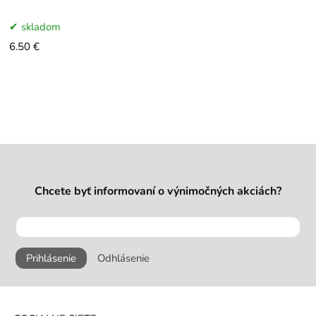
valu. Pilník je veľmi dobre
tvarovaný aby pohodlne sadol do
skladom
dlane,
6.50 €
Chcete byť informovaní o výnimočných akciách?
Prihlásenie
Odhlásenie