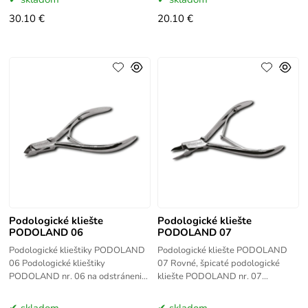
ocele.
30.10 €
20.10 €
Podologické kliešte
Podologické kliešte
PODOLAND 06
PODOLAND 07
Podologické klieštiky PODOLAND
Podologické kliešte PODOLAND
06 Podologické klieštiky
07 Rovné, špicaté podologické
PODOLAND nr. 06 na odstránenie
kliešte PODOLAND nr. 07
kožičky sú vyrobené z
(bočné/veľmi úzke) sú vyrobené z
najkvalitnejšej nehrdzavejúcej
najkvalitnejšej nehrdzavejúcej