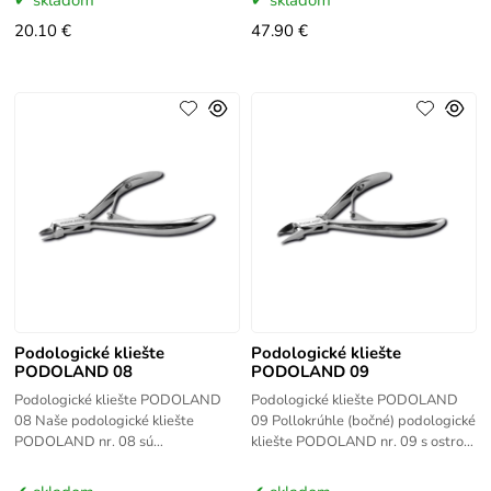
skladom
skladom
ocele. Je to
ocele.
20.10 €
47.90 €
Podologické kliešte
Podologické kliešte
PODOLAND 08
PODOLAND 09
Podologické kliešte PODOLAND
Podologické kliešte PODOLAND
08 Naše podologické kliešte
09 Pollokrúhle (bočné) podologické
PODOLAND nr. 08 sú
kliešte PODOLAND nr. 09 s ostrou
nevyhnutným podologickým
špičkou, bezpečné, odporúčané pre
nástrojom pre každého, kto sa stará
deti, dospelých a