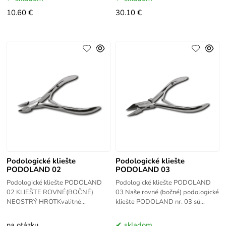
PODOLAND mini je určená
ocele. Je
10.60 €
30.10 €
Podologické kliešte
Podologické kliešte
PODOLAND 02
PODOLAND 03
Podologické kliešte PODOLAND
Podologické kliešte PODOLAND
02 KLIEŠTE ROVNÉ(BOČNÉ)
03 Naše rovné (bočné) podologické
NEOSTRÝ HROTKvalitné
kliešte PODOLAND nr. 03 sú
podologické kliešte PODOLAND
nenahraditeľným nástrojom pre
nr. 02 sú vyrobené z
profesionálnu starostlivosť o
na otázku
skladom