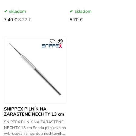
využívané v pedikúre. Veľmi dobre
keď prácujete na uprave
tvarovaná aby pohodlne sadlo do
vtasrených
skladom
skladom
dlane,
7.40 €
8.22 €
5.70 €
SNIPPEX PILNÍK NA
ZARASTENÉ NECHTY 13 cm
SNIPPEX PILNÍK NA ZARASTENÉ
NECHTY 13 cm Sonda pilníková na
vybrusovanie nechtu z nechtového