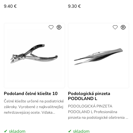
9.40 €
9.30 €
Podoland čelné kliešte 10
Podologická pinzeta
PODOLAND L
Čelné kliešte určené na podiatrické
PODOLOGICKÁ PINZETA
zákroky. Vyrobené z najkvalitnejšej
PODOLAND L Profesionálna
nehrdzavejúcej ocele. Vďaka
pinzeta na podologické ošetrenia a
špeciálne tvarovanej čepeli sú
prácu v záhyboch nechtov ✨ Účinky
ideálne na skracovanie
/ Výhody ✨ Umožňuje presné
skladom
skladom