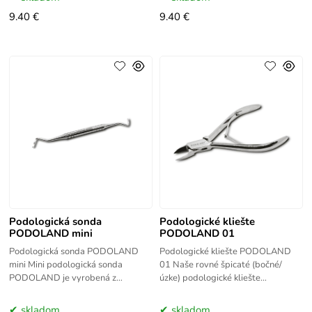
9.40 €
9.40 €
Podologická sonda
Podologické kliešte
PODOLAND mini
PODOLAND 01
Podologická sonda PODOLAND
Podologické kliešte PODOLAND
mini Mini podologická sonda
01 Naše rovné špicaté (bočné/
PODOLAND je vyrobená z
úzke) podologické kliešte
nehrdzavejúcej ocele najvyššej
PODOLAND nr. 01 sú vyrobené z
kvality. Podologická sonda
najkvalitnejšej nehrdzavejúcej
skladom
skladom