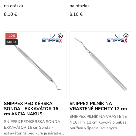
tvarovaná aby pohodlne sadlo do
tvarovaná aby pohodlne sadlo do
na otázku
na otázku
dlane,
dlane,
8.10 €
8.10 €
- 10%
AKCIA
SNIPPEX PEDIKÉRSKA
SNIPPEX PILNÍK NA
SONDA - EXKAVÁTOR 16
VRASTENÉ NECHTY 12 cm
cm AKCIA NAKUS
SNIPPEX PILNÍK NA VRASTENÉ
SNIPPEX PEDIKÉRSKA SONDA -
NECHTY 12 cm Kovový pilník sa
EXKAVÁTOR 16 cm Sonda -
používa v špecializovaných
exkavátor na pedikúru je náradie
pedikérských pracoviskách. Zvlášť