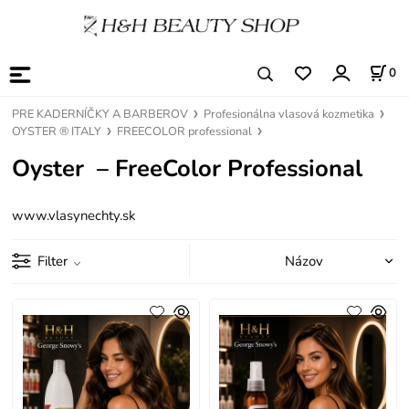
0
PRE KADERNÍČKY A BARBEROV
Profesionálna vlasová kozmetika
OYSTER ® ITALY
FREECOLOR professional
Oyster – FreeColor Professional
www.vlasynechty.sk
Filter