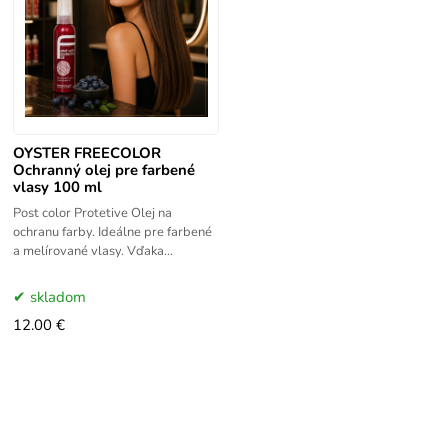
OYSTER FREECOLOR
Ochranný olej pre farbené
vlasy 100 ml
Post color Protetive Olej na
ochranu farby. Ideálne pre farbené
a melírované vlasy. Vďaka
komplexu živín Acai Berries pôsobí
proti starnutiu, chráni vlasy pred
skladom
12.00 €