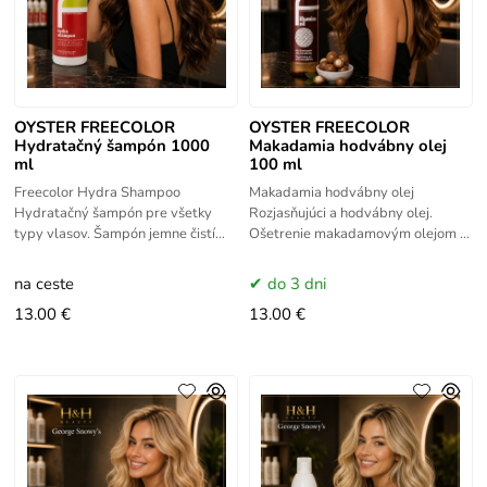
OYSTER FREECOLOR
OYSTER FREECOLOR
Hydratačný šampón 1000
Makadamia hodvábny olej
ml
100 ml
Freecolor Hydra Shampoo
Makadamia hodvábny olej
Hydratačný šampón pre všetky
Rozjasňujúci a hodvábny olej.
typy vlasov. Šampón jemne čistí
Ošetrenie makadamovým olejom s
vlasy a pomáha udržiavať
rozjasňujúcim a vyživujúcim
hydratáciu v rovnováhe. Jeho
účinkom, ideálne pre všetky typy
na ceste
do 3 dni
zloženie
vlasov.
13.00 €
13.00 €