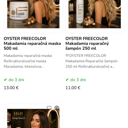
OYSTER FREECOLOR
OYSTER FREECOLOR
Makadamia reparačná maska
Makadamia reparačný
500 ml
šampón 250 ml
Makadamia reparačná maska
💛OYSTER FREECOLOR
Reštrukturalizačná maska ​​
Makadamia Reparačný šampón
Macadamia. Intenzívna
250 ml Reštrukturalizačný a
reštrukturalizačná liečba, ktorá
hydratačný šampón s
vypĺňa a dodáva telu suché a
makadamiovým olejom 🇮🇹 🔹
do 3 dni
do 3 dni
lámavé
Popis produktu Makadamia
13.00 €
11.00 €