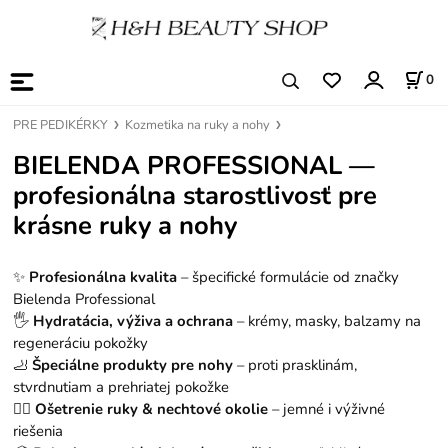
0
PRE PEDIKÉRKY
Kozmetika na ruky a nohy
BIELENDA PROFESSIONAL —
profesionálna starostlivosť pre
krásne ruky a nohy
✨
Profesionálna kvalita
– špecifické formulácie od značky
Bielenda Professional
🖐️
Hydratácia, výživa a ochrana
– krémy, masky, balzamy na
regeneráciu pokožky
🦶
Špeciálne produkty pre nohy
– proti prasklinám,
stvrdnutiam a prehriatej pokožke
💆‍♀️
Ošetrenie ruky & nechtové okolie
– jemné i výživné
riešenia