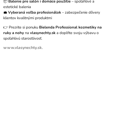
📦
Balenie pre salón i domáce použitie
– spoľahlivé a
estetické balenia
💼
Vyberaná voľba profesionálok
– zabezpečenie dôvery
klientov kvalitnými produktmi
👉 Prezrite si ponuku
Bielenda Professional kozmetiky na
ruky a nohy
na
vlasynechty.sk
a doplňte svoju výbavu o
spoľahlivú starostlivosť.
www.vlasynechty.sk.