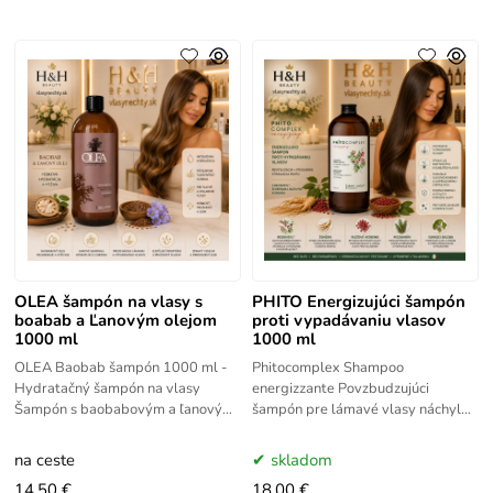
OLEA šampón na vlasy s
PHITO Energizujúci šampón
boabab a Ľanovým olejom
proti vypadávaniu vlasov
1000 ml
1000 ml
OLEA Baobab šampón 1000 ml -
Phitocomplex Shampoo
Hydratačný šampón na vlasy
energizzante Povzbudzujúci
Šampón s baobabovým a ľanovým
šampón pre lámavé vlasy náchylné
olejom. Hĺbkovo hydratuje,
na vypadávanie. Rastlinné extrakty
posilňuje a regeneruje suché a
a esenciálne oleje povzbudzujú a
na ceste
skladom
oslabené
14.50 €
18.00 €