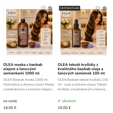
ODPORÚČAME
OLEA maska s baobab
OLEA tekuté kryštály z
olejom a ľanovými
kvalitného baobab oleja a
semienkami 1000 ml
ľanových semienok 100 ml
OLEA Baobab maska 1000 ml -
OLEA Baobab tekuté kryštály 100
Hydratácia a obnova vlasov Maska
ml - Lesk a ochrana vlasov Tekuté
s baobabovým a ľanovým olejom.
kryštály s baobabovým a ľanovým
Hĺbkovo hydratuje, posilňuje a
olejom. Vyhladzujú, hydratujú a
regeneruje suché, oslabené a
chránia vlasy pred
na ceste
skladom
krehké
16.00 €
16.00 €