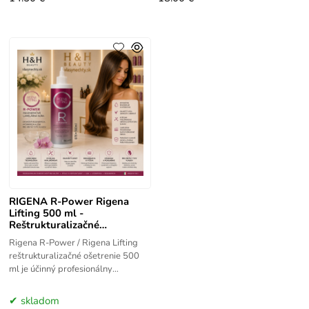
RIGENA R-Power Rigena
Lifting 500 ml -
Reštrukturalizačné
lamelárne ošetrenie
Rigena R-Power / Rigena Lifting
reštrukturalizačné ošetrenie 500
ml je účinný profesionálny
prípravok navrhnutý na lamelárnu
obnovu vlasovej štruktúry. Táto
skladom