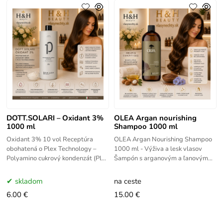
DOTT.SOLARI – Oxidant 3%
OLEA Argan nourishing
1000 ml
Shampoo 1000 ml
Oxidant 3% 10 vol Receptúra ​​
OLEA Argan Nourishing Shampoo
obohatená o Plex Technology –
1000 ml - Výživa a lesk vlasov
Polyamino cukrový kondenzát (Plex
Šampón s arganovým a ľanovým
efekt): vysokoúčinný kondicionér s
olejom pre výživu suchých,
hygroskopickým
krepovitých a matných vlasov.
skladom
na ceste
Hebkosť,
6.00 €
15.00 €