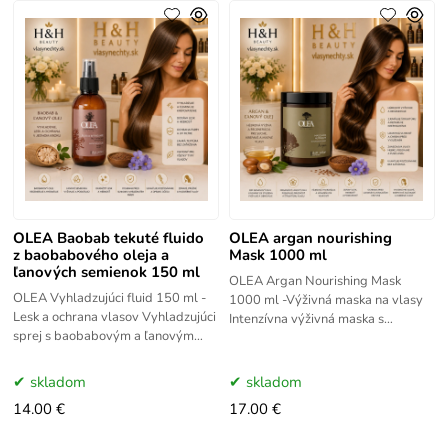
OLEA Baobab tekuté fluido
OLEA argan nourishing
z baobabového oleja a
Mask 1000 ml
ľanových semienok 150 ml
OLEA Argan Nourishing Mask
OLEA Vyhladzujúci fluid 150 ml -
1000 ml -Výživná maska na vlasy
Lesk a ochrana vlasov Vyhladzujúci
Intenzívna výživná maska s
sprej s baobabovým a ľanovým
arganovým a ľanovým olejom.
olejom. Chráni, oživuje a zanecháva
Vyživuje, rozpletá a dodáva
vlasy lesklé a hladké bez
hebkosť a
skladom
skladom
14.00 €
17.00 €