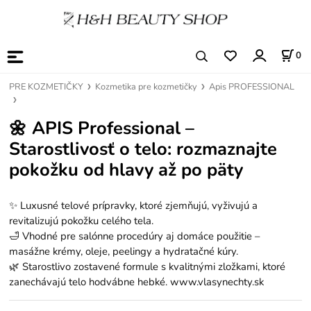
0
PRE KOZMETIČKY
Kozmetika pre kozmetičky
Apis PROFESSIONAL
🌼
APIS Professional –
Starostlivosť o telo: rozmaznajte
pokožku od hlavy až po päty
✨ Luxusné telové prípravky, ktoré zjemňujú, vyživujú a
revitalizujú pokožku celého tela.
🛁 Vhodné pre salónne procedúry aj domáce použitie –
masážne krémy, oleje, peelingy a hydratačné kúry.
🌿 Starostlivo zostavené formule s kvalitnými zložkami, ktoré
zanechávajú telo hodvábne hebké. www.vlasynechty.sk