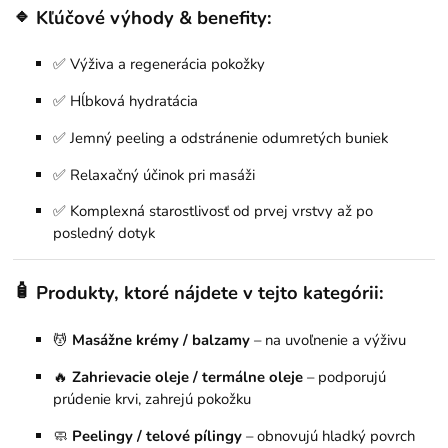
🔹
Kľúčové výhody & benefity:
✅ Výživa a regenerácia pokožky
✅ Hĺbková hydratácia
✅ Jemný peeling a odstránenie odumretých buniek
✅ Relaxačný účinok pri masáži
✅ Komplexná starostlivosť od prvej vrstvy až po
posledný dotyk
🧴
Produkty, ktoré nájdete v tejto kategórii:
💆
Masážne krémy / balzamy
– na uvoľnenie a výživu
🔥
Zahrievacie oleje / termálne oleje
– podporujú
prúdenie krvi, zahrejú pokožku
🧼
Peelingy / telové pílingy
– obnovujú hladký povrch