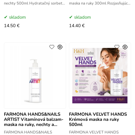
nechty 500ml Hydratačný sorbet
maska na ruky 300ml Rozjasňujúca
na ruky FARMONA HANDS
anti-age parafínová maska na ruky
REPAIR je určený pre suchú, drsnú
FARMONA HANDS SLOW AGE
skladom
skladom
pokožku rúk,
300ml je
14.50 €
14.40 €
FARMONA HANDS&NAILS
FARMONA VELVET HANDS
ARTIST Vitamínová balzam-
Krémová maska na ruky
maska na ruky, nechty a
500ml
nechtovú kožičku 280ml
FARMONA HANDS&NAILS
FARMONA VELVET HANDS