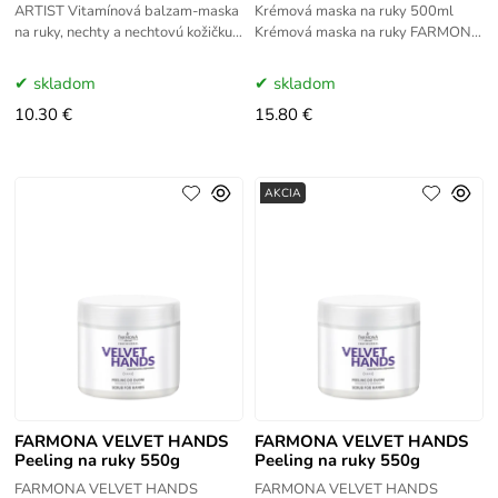
ARTIST Vitamínová balzam-maska
Krémová maska na ruky 500ml
na ruky, nechty a nechtovú kožičku
Krémová maska na ruky FARMONA
280ml Vitamínová balzam-maska
VELVET HANDS 500ml je určená
na ruky, nechty a nechtovú kožičku
pre suchú, drsnú a poškodenú
skladom
skladom
pokožku
10.30 €
15.80 €
AKCIA
FARMONA VELVET HANDS
FARMONA VELVET HANDS
Peeling na ruky 550g
Peeling na ruky 550g
FARMONA VELVET HANDS
FARMONA VELVET HANDS