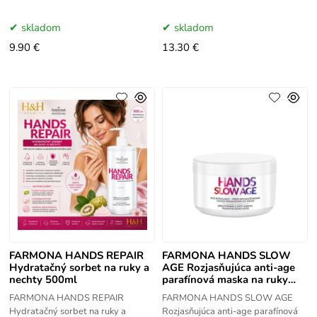
FARMONA EXOTIC MANICURE je
na ruky a nechty FARMONA
určený pre suchú, dehydratovanú
EXOTIC MANICURE je určený pre
skladom
skladom
pokožku rúk, vyžadujúcu
suchú, dehydratovanú,
9.90 €
13.30 €
FARMONA HANDS REPAIR
FARMONA HANDS SLOW
Hydratačný sorbet na ruky a
AGE Rozjasňujúca anti-age
nechty 500ml
parafínová maska na ruky
300ml
FARMONA HANDS REPAIR
FARMONA HANDS SLOW AGE
Hydratačný sorbet na ruky a
Rozjasňujúca anti-age parafínová