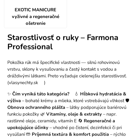
EXOTIC MANICURE
vyživné a regeneračné
ošetrenie
Starostlivosť o ruky – Farmona
Professional
Pokožka rúk má špecifické vlastnosti — silnú rohovinovú
vrstvu, sklony k vysušovaniu a častý kontakt s vodou a
dráždivými látkami. Preto vyžaduje cielenejšiu starostlivosť.
(
vlasynechty.sk
)
✨
Čím vyniká táto kategória?
💧
Hĺbková hydratácia &
výživa
– bohaté krémy a mlieka, ktoré vstrebávajú vlhkosť
🛡️
Obnova ochranného plášťa
– látky podporujúce bariérovú
funkciu pokožky
🌿
Vitamíny, oleje & extrakty
– napr.
rastlinné oleje, ceramidy, vitamín E
🔄
Regeneračné a
upokojujúce účinky
– vhodné po čistení, dezinfekcii či pri
vysúšaní
🤲
Príjemná textúra & komfort použitia
– rýchlo