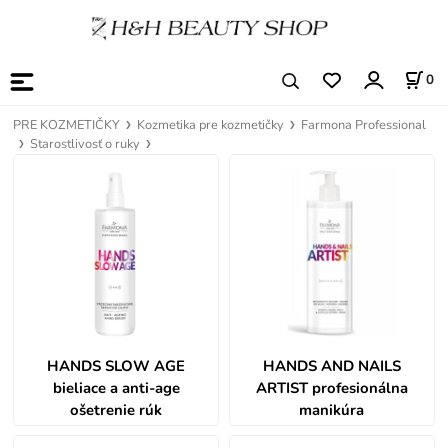
0
PRE KOZMETIČKY
Kozmetika pre kozmetičky
Farmona Professional
Starostlivosť o ruky
HANDS SLOW AGE
HANDS AND NAILS
bieliace a anti-age
ARTIST profesionálna
ošetrenie rúk
manikúra