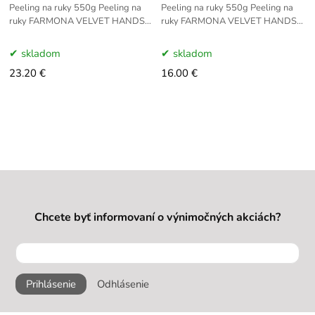
Peeling na ruky 550g Peeling na
Peeling na ruky 550g Peeling na
ruky FARMONA VELVET HANDS
ruky FARMONA VELVET HANDS
550g je určený pre pokožku rúk so
550g je určený pre pokožku rúk so
známkami starnutia a pri strate
známkami starnutia a pri strate
skladom
skladom
pružnosti
pružnosti
23.20 €
16.00 €
Chcete byť informovaní o výnimočných akciách?
Prihlásenie
Odhlásenie