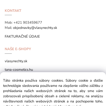
KONTAKT
Mob:
+421 903459677
Mail:
objednavky@vlasynechty.sk
FAKTURAČNÉ ÚDAJE
NAŠE E-SHOPY
vlasynechty.sk
tana-cosmetics.hu
tana-cosmetics.sk
Táto stránka používa súbory cookies. Súbory cookie a ďalšie
technológie sledovania používame na zlepšenie vášho zážitku z
prehliadania našich webových stránok na to, aby sme vám
zobrazovali prispôsobený obsah a cielené reklamy, na analýzu
Copyright © 2026 vlasynechty.sk All rights reserved
návštevnosti našich webových stránok a na pochopenie toho,