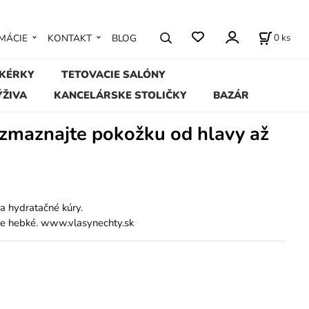
0
ks
MÁCIE
KONTAKT
BLOG
IKÉRKY
TETOVACIE SALÓNY
ÝŽIVA
KANCELÁRSKE STOLIČKY
BAZÁR
rozmaznajte pokožku od hlavy až
a hydratačné kúry.
bne hebké. www.vlasynechty.sk