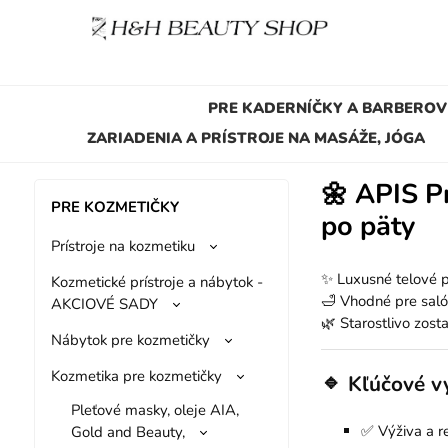
PRE KADERNÍČKY A BARBEROV
ZARIADENIA A PRÍSTROJE NA MASÁŽE, JÓGA
🌼
APIS Pr
PRE KOZMETIČKY
po päty
Prístroje na kozmetiku
✨ Luxusné telové pr
Kozmetické prístroje a nábytok -
🛁 Vhodné pre saló
AKCIOVÉ SADY
🌿 Starostlivo zos
Nábytok pre kozmetičky
Kozmetika pre kozmetičky
🔹
Kľúčové v
Pleťové masky, oleje AIA,
✅ Výživa a r
Gold and Beauty,