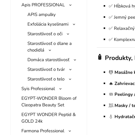
Apis PROFESSIONAL
✅ Hĺbková hy
APIS ampulky
✅ Jemný peel
Exfoliácia kyselinami
✅ Relaxačný 
Starostlivosť o oči
✅ Komplexná 
Starostlivosť o dlane a
chodidlá
🧴
Produkty, 
Domáca starostlivosť
Starostlivosť o tvár
💆
Masážne 
Starostlivosť o telo
🔥
Zahrievaci
Syis Professional
🧼
Peelingy /
EGYPT-WONDER Bloom of
Cleopatra Beauty Set
🧖
Masky / t
EGYPT WONDER Peptid &
💧
Hydratačn
GOLD 24k
Farmona Professional