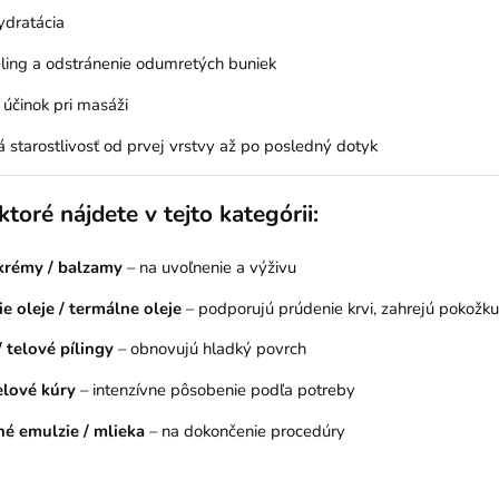
dratácia
ing a odstránenie odumretých buniek
účinok pri masáži
starostlivosť od prvej vrstvy až po posledný dotyk
ktoré nájdete v tejto kategórii:
krémy / balzamy
– na uvoľnenie a výživu
e oleje / termálne oleje
– podporujú prúdenie krvi, zahrejú pokožku
 telové pílingy
– obnovujú hladký povrch
elové kúry
– intenzívne pôsobenie podľa potreby
é emulzie / mlieka
– na dokončenie procedúry