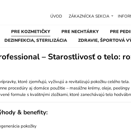
ÚVOD
ZÁKAZNÍCKA SEKCIA
INFOR
PRE KOZMETIČKY
PRE NECHTÁRKY
PRE PED
DEZINFEKCIA, STERILIZÁCIA
ZDRAVIE, ŠPORTOVÁ V
ofessional – Starostlivosť o telo: 
ípravky, ktoré zjemňujú, vyživujú a revitalizujú pokožku celého tela.
nne procedúry aj domáce použitie – masážne krémy, oleje, peelingy 
tavené formule s kvalitnými zložkami, ktoré zanechávajú telo hodvá
ýhody & benefity:
egenerácia pokožky