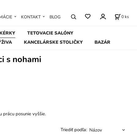
0
ks
MÁCIE
KONTAKT
BLOG
IKÉRKY
TETOVACIE SALÓNY
ÝŽIVA
KANCELÁRSKE STOLIČKY
BAZÁR
i s nohami
 prácu posunie vyššie.
Triediť podľa: