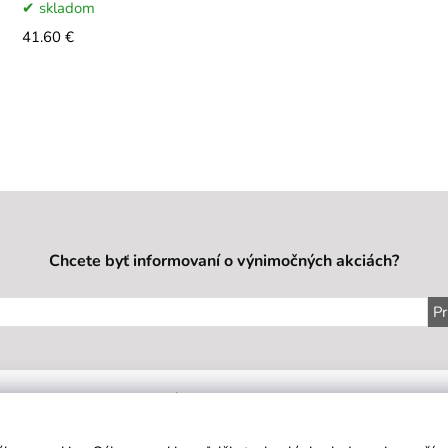
skladom
41.60 €
Chcete byť informovaní o výnimočných akciách?
Pr
IE
SÍDLO FIRMY
KONTAKT