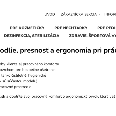
ÚVOD
ZÁKAZNÍCKA SEKCIA
INFOR
PRE KOZMETIČKY
PRE NECHTÁRKY
PRE PED
DEZINFEKCIA, STERILIZÁCIA
ZDRAVIE, ŠPORTOVÁ V
e, presnosť a ergonomia pri prác
eby klienta aj pracovného komfortu
vrchom pre bezpečné ošetrenie
ľahko čistiteľné, hygienické
k sú súčasťou modelu)
racovné prostredie
.sk
a doplňte svoj pracovný komfort o ergonomický prvok, ktorý vašu