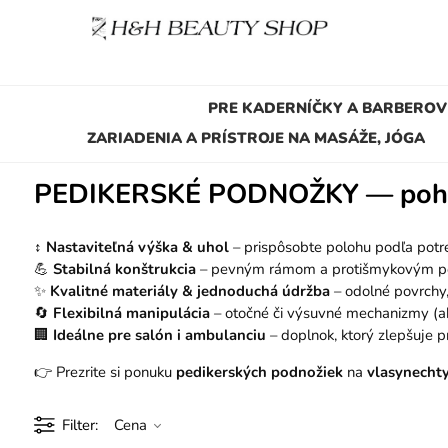
PRE KADERNÍČKY A BARBEROV
ZARIADENIA A PRÍSTROJE NA MASÁŽE, JÓGA
PEDIKERSKÉ PODNOŽKY — pohodli
↕️
Nastaviteľná výška & uhol
– prispôsobte polohu podľa potr
💪
Stabilná konštrukcia
– pevným rámom a protišmykovým po
✨
Kvalitné materiály & jednoduchá údržba
– odolné povrchy, 
🔄
Flexibilná manipulácia
– otočné či výsuvné mechanizmy (a
🏢
Ideálne pre salón i ambulanciu
– doplnok, ktorý zlepšuje p
👉 Prezrite si ponuku
pedikerských podnožiek
na
vlasynechty
Filter
Cena