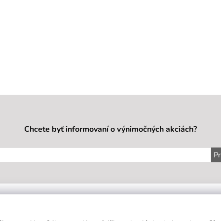
Chcete byť informovaní o výnimočných akciách?
Pr
IE
SÍDLO FIRMY
KONTAKT