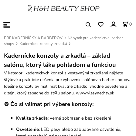
0
PRE KADERNÍČKY A BARBEROV
Nábytok pre kadernictva, barber
shopy
Kadernícke konzoly, zrkadlá
Kadernícke konzoly a zrkadlá – základ
salónu, ktorý láka pohľadom a funkciou
V kategórii kaderníckych konzol s vestavnými zrkadlami nájdete
štýlové a praktické riešenia pre vybavenie salónov a barber shopov.
Ideálne konzoly by mali mať kvalitné zrkadlo, vhodné osvetlenie a
dizajn, ktorý zapadne do štýlu salónu. www.vlasynechty.sk
⚙️ Čo si všímať pri výbere konzoly:
Kvalita zrkadla
: verné zobrazenie bez skreslení
Osvetlenie
: LED pásy alebo zabudované osvetlenie,