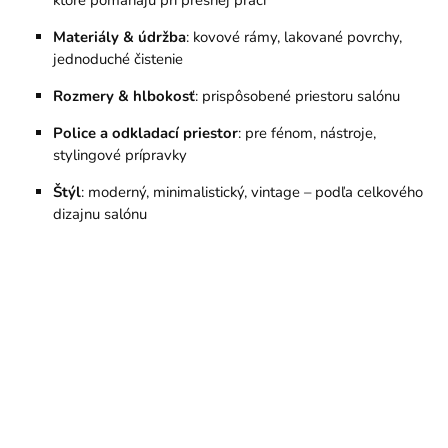
ktoré pomáhajú pri presnej práci
Materiály & údržba
: kovové rámy, lakované povrchy,
jednoduché čistenie
Rozmery & hlbokosť
: prispôsobené priestoru salónu
Police a odkladací priestor
: pre fénom, nástroje,
stylingové prípravky
Štýl
: moderný, minimalistický, vintage – podľa celkového
dizajnu salónu