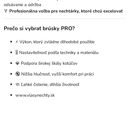
odsávanie a údržba
🏅
Profesionálna voľba pre nechtárky, ktoré chcú excelovať
Prečo si vybrať brúsky PRO?
⚡ Výkon, ktorý zvládne dlhodobé použitie
🎚️ Nastaviteľnosť podľa techniky a materiálu
💎 Podpora širokej škály kotúčov
🔇 Nižšia hlučnosť, vyšší komfort pri práci
🧼 Ľahké čistenie, dlhšia životnosť
www.vlasynechty.sk