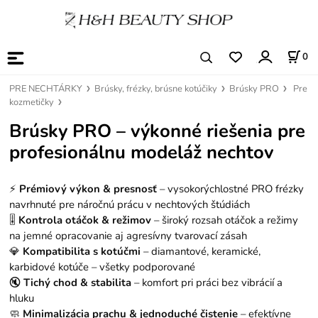
0
PRE NECHTÁRKY
Brúsky, frézky, brúsne kotúčiky
Brúsky PRO
Pre
kozmetičky
Brúsky PRO – výkonné riešenia pre
profesionálnu modeláž nechtov
⚡
Prémiový výkon & presnosť
– vysokorýchlostné PRO frézky
navrhnuté pre náročnú prácu v nechtových štúdiách
🎚️
Kontrola otáčok & režimov
– široký rozsah otáčok a režimy
na jemné opracovanie aj agresívny tvarovací zásah
💎
Kompatibilita s kotúčmi
– diamantové, keramické,
karbidové kotúče – všetky podporované
🔇
Tichý chod & stabilita
– komfort pri práci bez vibrácií a
hluku
🧼
Minimalizácia prachu & jednoduché čistenie
– efektívne