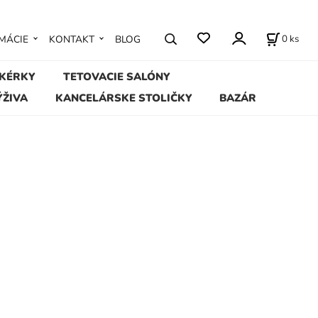
0
ks
MÁCIE
KONTAKT
BLOG
IKÉRKY
TETOVACIE SALÓNY
ÝŽIVA
KANCELÁRSKE STOLIČKY
BAZÁR