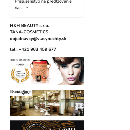
Príslušenstvo na predlžovanie
rias
H&H BEAUTY s.r.o.
TANA-COSMETICS
objednavky@vlasynechty.sk
tel.: +421 903 459 677