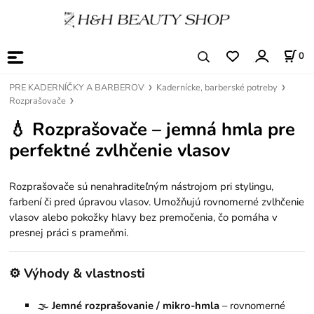
0
PRE KADERNÍČKY A BARBEROV
Kadernícke, barberské potreby
Rozprašovače
💧 Rozprašovače – jemná hmla pre
perfektné zvlhčenie vlasov
Rozprašovače sú nenahraditeľným nástrojom pri stylingu,
farbení či pred úpravou vlasov. Umožňujú rovnomerné zvlhčenie
vlasov alebo pokožky hlavy bez premočenia, čo pomáha v
presnej práci s prameňmi.
⚙️ Výhody & vlastnosti
🌫️
Jemné rozprašovanie / mikro-hmla
– rovnomerné