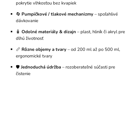
pokrytie vlhkosťou bez kvapiek
🔄
Pumpičkové / tlakové mechanizmy
– spoľahlivé
dávkovanie
🧴
Odolné materiály & dizajn
– plast, hliník či akryl pre
dlhú životnosť
📏
Rôzne objemy a tvary
– od 200 ml až po 500 ml,
ergonomické tvary
🛡
Jednoduchá údržba
– rozoberateľné súčasti pre
čistenie