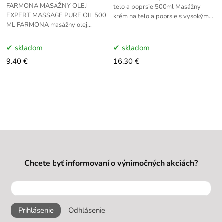
FARMONA MASÁŽNY OLEJ
telo a poprsie 500ml Masážny
EXPERT MASSAGE PURE OIL 500
krém na telo a poprsie s vysokým
ML FARMONA masážny olej
obsahom olejov. Určený na
EXPERT MASSAGE Pure Oil
ošetrenie nadmerného tukového
500ml je určený na všetky typy
skladom
skladom
pleti, najmä citlivá,
9.40 €
16.30 €
Chcete byť informovaní o výnimočných akciách?
Prihlásenie
Odhlásenie