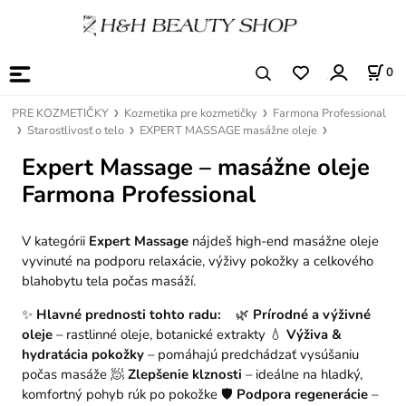
0
PRE KOZMETIČKY
Kozmetika pre kozmetičky
Farmona Professional
Starostlivosť o telo
EXPERT MASSAGE masážne oleje
Expert Massage – masážne oleje
Farmona Professional
V kategórii
Expert Massage
nájdeš high-end masážne oleje
vyvinuté na podporu relaxácie, výživy pokožky a celkového
blahobytu tela počas masáží.
✨
Hlavné prednosti tohto radu:
🌿
Prírodné a výživné
oleje
– rastlinné oleje, botanické extrakty
💧
Výživa &
hydratácia pokožky
– pomáhajú predchádzať vysúšaniu
počas masáže
🧖
Zlepšenie klznosti
– ideálne na hladký,
komfortný pohyb rúk po pokožke
🛡️
Podpora regenerácie
–