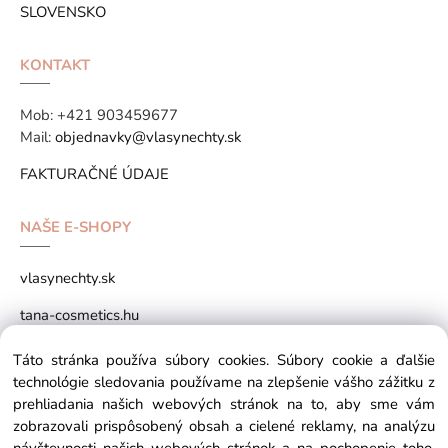
SLOVENSKO
KONTAKT
Mob:
+421 903459677
Mail:
objednavky@vlasynechty.sk
FAKTURAČNÉ ÚDAJE
NAŠE E-SHOPY
vlasynechty.sk
tana-cosmetics.hu
tana-cosmetics.sk
Táto stránka používa súbory cookies. Súbory cookie a ďalšie
technológie sledovania používame na zlepšenie vášho zážitku z
prehliadania našich webových stránok na to, aby sme vám
zobrazovali prispôsobený obsah a cielené reklamy, na analýzu
Copyright © 2026 vlasynechty.sk All rights reserved