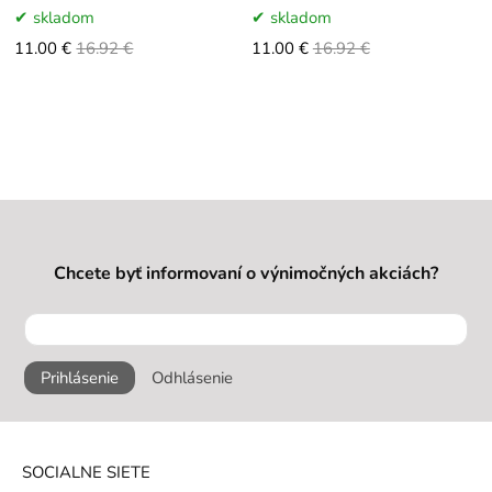
prirodzeným objemom
prirodzeným objemom Navštívte
skladom
skladom
11.00 €
16.92 €
11.00 €
16.92 €
Chcete byť informovaní o výnimočných akciách?
Prihlásenie
Odhlásenie
SOCIALNE SIETE