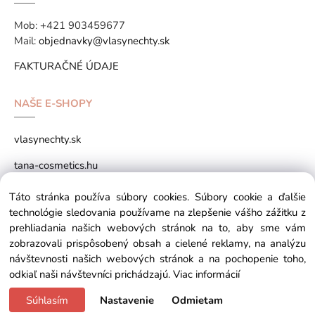
Mob:
+421 903459677
Mail:
objednavky@vlasynechty.sk
FAKTURAČNÉ ÚDAJE
NAŠE E-SHOPY
vlasynechty.sk
tana-cosmetics.hu
tana-cosmetics.sk
Táto stránka používa súbory cookies. Súbory cookie a ďalšie
technológie sledovania používame na zlepšenie vášho zážitku z
prehliadania našich webových stránok na to, aby sme vám
zobrazovali prispôsobený obsah a cielené reklamy, na analýzu
Copyright © 2026 vlasynechty.sk All rights reserved
návštevnosti našich webových stránok a na pochopenie toho,
odkiaľ naši návštevníci prichádzajú.
Viac informácií
Súhlasím
Nastavenie
Odmietam