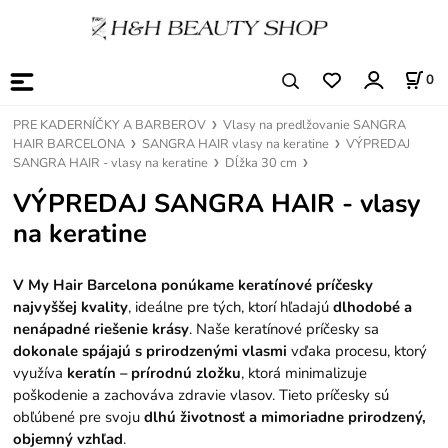
0
PRE KADERNÍČKY A BARBEROV
Vlasy na predlžovanie SANGRA
HAIR BARCELONA
SANGRA HAIR vlasy na keratine
VÝPREDAJ
SANGRA HAIR - vlasy na keratine
Dĺžka 30 cm
VÝPREDAJ SANGRA HAIR - vlasy
na keratine
V My Hair Barcelona ponúkame keratínové príčesky
najvyššej kvality
, ideálne pre tých, ktorí hľadajú
dlhodobé a
nenápadné riešenie krásy
. Naše keratínové príčesky sa
dokonale spájajú s prirodzenými vlasmi
vďaka procesu, ktorý
využíva
keratín – prírodnú zložku
, ktorá minimalizuje
poškodenie a zachováva zdravie vlasov. Tieto príčesky sú
obľúbené pre svoju
dlhú životnosť a mimoriadne prirodzený,
objemný vzhľad
.