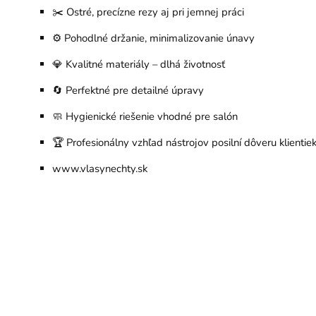
✂️ Ostré, precízne rezy aj pri jemnej práci
⚙️ Pohodlné držanie, minimalizovanie únavy
💎 Kvalitné materiály – dlhá životnosť
🔄 Perfektné pre detailné úpravy
🧼 Hygienické riešenie vhodné pre salón
🏆 Profesionálny vzhľad nástrojov posilní dôveru klientie
www.vlasynechty.sk