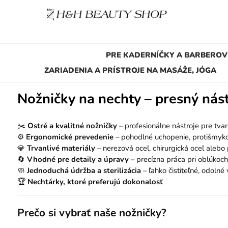
PRE KADERNÍČKY A BARBEROV
ZARIADENIA A PRÍSTROJE NA MASÁŽE, JÓGA
Nožničky na nechty – presný nást
✂️
Ostré a kvalitné nožničky
– profesionálne nástroje pre tva
⚙️
Ergonomické prevedenie
– pohodlné uchopenie, protišmyko
💎
Trvanlivé materiály
– nerezová oceľ, chirurgická oceľ aleb
🔄
Vhodné pre detaily a úpravy
– precízna práca pri oblúkoch,
🧼
Jednoduchá údržba a sterilizácia
– ľahko čistiteľné, odolné 
🏆
Nechtárky, ktoré preferujú dokonalosť
Prečo si vybrať naše nožničky?