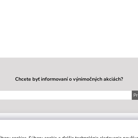
Chcete byť informovaní o výnimočných akciách?
Pr
IE
SÍDLO FIRMY
KONTAKT