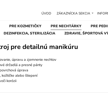
ÚVOD
ZÁKAZNÍCKA SEKCIA
INFOR
PRE KOZMETIČKY
PRE NECHTÁRKY
PRE PED
DEZINFEKCIA, STERILIZÁCIA
ZDRAVIE, ŠPORTOVÁ V
roj pre detailnú manikúru
rovanie, úpravu a zjemnenie nechtov
vé držadlá a presné pánty
o povrchová úprava
 kožtičke alebo štiepení
voči korózii