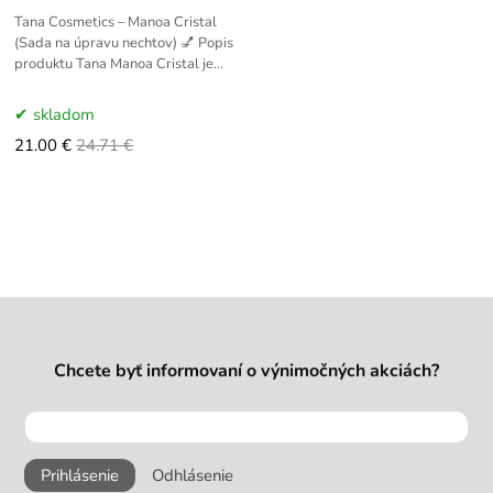
Tana Cosmetics – Manoa Cristal
(Sada na úpravu nechtov) 💅 Popis
produktu Tana Manoa Cristal je
profesionálna sada na prirodzené
leštenie, posilnenie a
skladom
21.00 €
24.71 €
Chcete byť informovaní o výnimočných akciách?
Prihlásenie
Odhlásenie