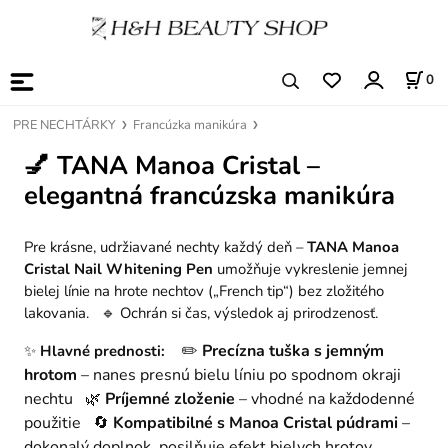
0
PRE NECHTÁRKY
Francúzka manikúra
💅 TANA Manoa Cristal –
elegantná francúzska manikúra
Pre krásne, udržiavané nechty každý deň –
TANA Manoa
Cristal Nail Whitening Pen
umožňuje vykreslenie jemnej
bielej línie na hrote nechtov („French tip“) bez zložitého
lakovania. 🔹 Ochrán si čas, výsledok aj prirodzenosť.
✏️
Precízna tuška s jemným
✨
Hlavné prednosti:
hrotom
– nanes presnú bielu líniu po spodnom okraji
nechtu 🌿
Príjemné zloženie
– vhodné na každodenné
použitie 🔄
Kompatibilné s Manoa Cristal púdrami
–
dokonalý doplnok, posilňuje efekt bielych hrotov