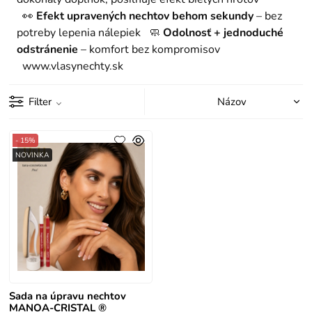
👀
Efekt upravených nechtov behom sekundy
– bez
potreby lepenia nálepiek 🧼
Odolnosť + jednoduché
odstránenie
– komfort bez kompromisov
www.vlasynechty.sk
Filter
- 15%
NOVINKA
Sada na úpravu nechtov
MANOA-CRISTAL ®