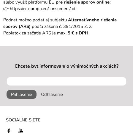
alebo využiť platformu
EÚ pre riešenie sporov online:
👉
https://ec.europa.eu/consumers/odr
Podnet možno podať aj subjektu
Alternatívneho riešenia
sporov (ARS)
podľa zákona č. 391/2015 Z. z.
Poplatok za začatie ARS je max.
5 € s DPH
.
Chcete byť informovaní o výnimočných akciách?
Prihlásenie
Odhlásenie
SOCIALNE SIETE