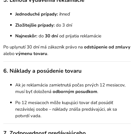
Jednoduché prípady:
ihneď
Zložitejšie prípady:
do 3 dní
Najneskôr:
do
30 dní
od prijatia reklamácie
Po uplynutí 30 dní má zákazník právo na
odstúpenie od zmluvy
alebo
výmenu tovaru
.
6. Náklady a posúdenie tovaru
Ak je reklamácia zamietnutá počas prvých 12 mesiacov,
musí byť doložená
odborným posudkom
.
Po 12 mesiacoch môže kupujúci tovar dať posúdiť
nezávislej osobe – náklady znáša predávajúci, ak sa
potvrdí vada.
7. Zodpovednosť predávajúceho