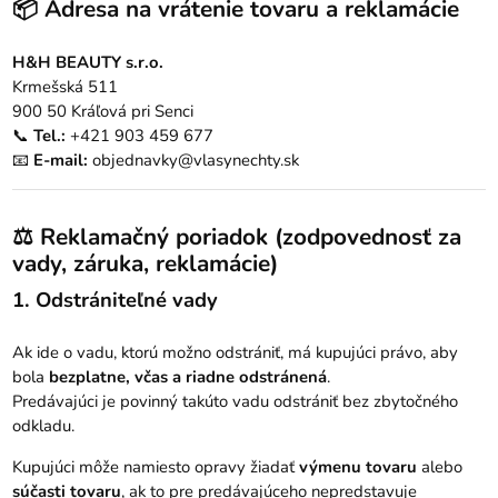
📦 Adresa na vrátenie tovaru a reklamácie
H&H BEAUTY s.r.o.
Krmešská 511
900 50 Kráľová pri Senci
📞
Tel.:
+421 903 459 677
📧
E-mail:
objednavky@vlasynechty.sk
⚖️ Reklamačný poriadok (zodpovednosť za
vady, záruka, reklamácie)
1. Odstrániteľné vady
Ak ide o vadu, ktorú možno odstrániť, má kupujúci právo, aby
bola
bezplatne, včas a riadne odstránená
.
Predávajúci je povinný takúto vadu odstrániť bez zbytočného
odkladu.
Kupujúci môže namiesto opravy žiadať
výmenu tovaru
alebo
súčasti tovaru
, ak to pre predávajúceho nepredstavuje