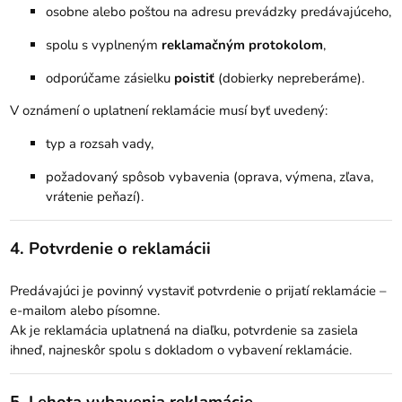
osobne alebo poštou na adresu prevádzky predávajúceho,
spolu s vyplneným
reklamačným protokolom
,
odporúčame zásielku
poistiť
(dobierky nepreberáme).
V oznámení o uplatnení reklamácie musí byť uvedený:
typ a rozsah vady,
požadovaný spôsob vybavenia (oprava, výmena, zľava,
vrátenie peňazí).
4. Potvrdenie o reklamácii
Predávajúci je povinný vystaviť potvrdenie o prijatí reklamácie –
e-mailom alebo písomne.
Ak je reklamácia uplatnená na diaľku, potvrdenie sa zasiela
ihneď, najneskôr spolu s dokladom o vybavení reklamácie.
5. Lehota vybavenia reklamácie