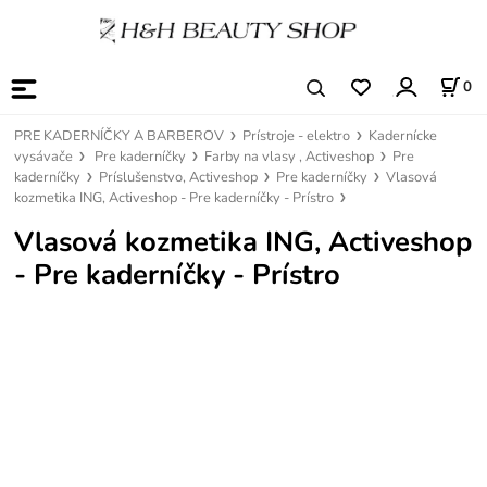
0
PRE KADERNÍČKY A BARBEROV
Prístroje - elektro
Kadernícke
vysávače
Pre kaderníčky
Farby na vlasy , Activeshop
Pre
kaderníčky
Príslušenstvo, Activeshop
Pre kaderníčky
Vlasová
kozmetika ING, Activeshop - Pre kaderníčky - Prístro
Vlasová kozmetika ING, Activeshop
- Pre kaderníčky - Prístro