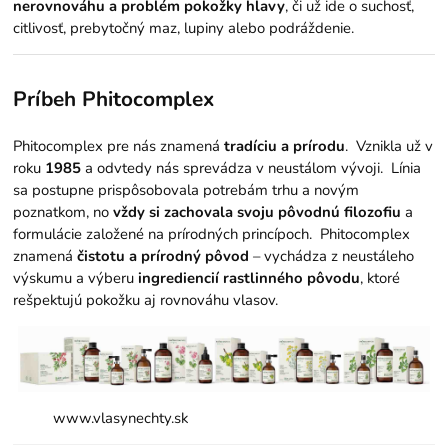
nerovnováhu a problém pokožky hlavy
, či už ide o suchosť,
citlivosť, prebytočný maz, lupiny alebo podráždenie.
Príbeh Phitocomplex
Phitocomplex pre nás znamená
tradíciu a prírodu
. Vznikla už v
roku
1985
a odvtedy nás sprevádza v neustálom vývoji. Línia
sa postupne prispôsobovala potrebám trhu a novým
poznatkom, no
vždy si zachovala svoju pôvodnú filozofiu
a
formulácie založené na prírodných princípoch. Phitocomplex
znamená
čistotu a prírodný pôvod
– vychádza z neustáleho
výskumu a výberu
ingrediencií rastlinného pôvodu
, ktoré
rešpektujú pokožku aj rovnováhu vlasov.
www.vlasynechty.sk