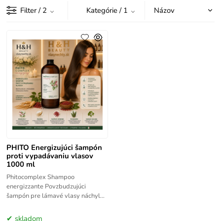
Filter
/ 2
Kategórie
/ 1
PHITO Energizujúci šampón
proti vypadávaniu vlasov
1000 ml
Phitocomplex Shampoo
energizzante Povzbudzujúci
šampón pre lámavé vlasy náchylné
na vypadávanie. Rastlinné extrakty
a esenciálne oleje povzbudzujú a
skladom