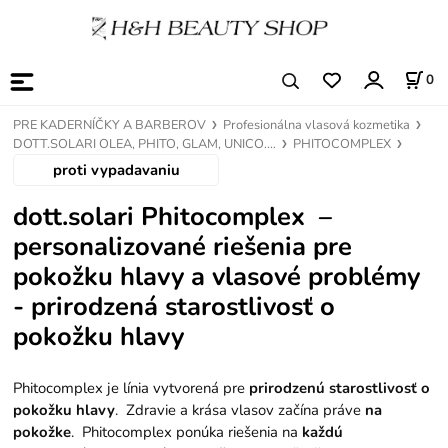
0
PRE KADERNÍČKY A BARBEROV
Profesionálna vlasová kozmetika
DOTT.SOLARI OLEA, PHITO, GLAM, UNICO....
PHITOCOMPLEX
proti vypadavaniu
dott.solari Phitocomplex
–
personalizované riešenia pre
pokožku hlavy a vlasové problémy
-
prirodzená starostlivosť o
pokožku hlavy
Phitocomplex je línia vytvorená pre
prirodzenú starostlivosť o
pokožku hlavy
. Zdravie a krása vlasov začína práve
na
pokožke
. Phitocomplex ponúka riešenia na
každú