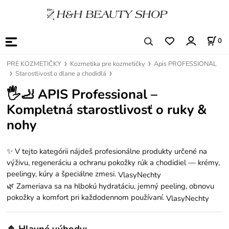
0
PRE KOZMETIČKY
Kozmetika pre kozmetičky
Apis PROFESSIONAL
Starostlivosť o dlane a chodidlá
🖐️🦶
APIS Professional –
Kompletná starostlivosť o ruky &
nohy
✨ V tejto kategórii nájdeš profesionálne produkty určené na
výživu, regeneráciu a ochranu pokožky rúk a chodidiel — krémy,
peelingy, kúry a špeciálne zmesi.
VlasyNechty
🌿 Zameriava sa na hlbokú hydratáciu, jemný peeling, obnovu
pokožky a komfort pri každodennom používaní.
VlasyNechty
🔹
Hlavné výhody: