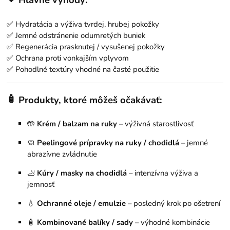
✅ Hydratácia a výživa tvrdej, hrubej pokožky
✅ Jemné odstránenie odumretých buniek
✅ Regenerácia prasknutej / vysušenej pokožky
✅ Ochrana proti vonkajším vplyvom
✅ Pohodlné textúry vhodné na časté použitie
🧴
Produkty, ktoré môžeš očakávať:
🤲
Krém / balzam na ruky
– výživná starostlivosť
🧼
Peelingové prípravky na ruky / chodidlá
– jemné
abrazívne zvládnutie
🦶
Kúry / masky na chodidlá
– intenzívna výživa a
jemnosť
💧
Ochranné oleje / emulzie
– posledný krok po ošetrení
🧴
Kombinované balíky / sady
– výhodné kombinácie