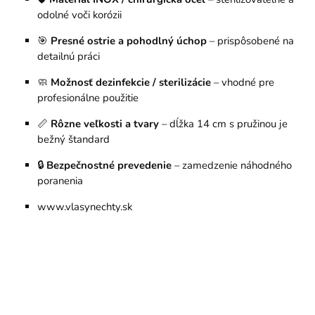
odolné voči korózii
🎯
Presné ostrie a pohodlný úchop
– prispôsobené na
detailnú práci
🧼
Možnosť dezinfekcie / sterilizácie
– vhodné pre
profesionálne použitie
📏
Rôzne veľkosti a tvary
– dĺžka 14 cm s pružinou je
bežný štandard
🔒
Bezpečnostné prevedenie
– zamedzenie náhodného
poranenia
www.vlasynechty.sk