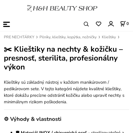
0
PRE NECHTÁRKY
Pilníky, klieštiky, kopýtka, nožničky
Klieštiky
✂️ Klieštiky na nechty & kožičku –
presnosť, sterilita, profesionálny
výkon
Klieštiky sú základný nástroj v každom manikúrovom /
pedikúrovom sete. V tejto kategórii nájdete kvalitné klieštiky,
ktoré dokážu precízne odstrániť kožičku alebo upraviť nechty s
minimálnym rizikom poškodenia.
⚙️ Výhody & vlastnosti
🛡
Materiál INOX / chirurgická oceľ
– sterilizovateľné a