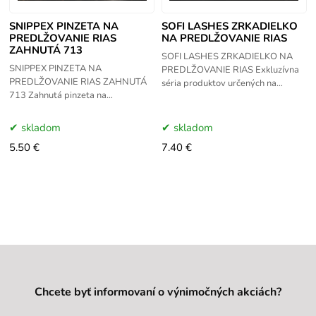
SNIPPEX PINZETA NA
SOFI LASHES ZRKADIELKO
PREDLŽOVANIE RIAS
NA PREDLŽOVANIE RIAS
ZAHNUTÁ 713
SOFI LASHES ZRKADIELKO NA
SNIPPEX PINZETA NA
PREDLŽOVANIE RIAS Exkluzívna
PREDLŽOVANIE RIAS ZAHNUTÁ
séria produktov určených na
713 Zahnutá pinzeta na
predĺžovanie rias. Zrkadielko je
predlžovanie rias, zakončené
veľké, pohodlné na držanie a
tenkým ostrím koncom., ktorá Vám
umožňuje
skladom
skladom
umožní jednoduchým
5.50 €
7.40 €
Chcete byť informovaní o výnimočných akciách?