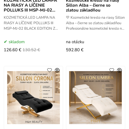
KOZMETICKÁ LED LAMPA
Kozmetické kreslo na riasy
NA RIASY A LÍČENIE
Sillon Alba – čierne so
POLLUKS III MSP-MJ-02
zlatou základňou
BLACK EDITION Z
KOZMETICKÁ LED LAMPA NA
💛 Kozmetické kreslo na riasy Sillon
OVLÁDANÍM
RIASY A LÍČENIE POLLUKS III
Alba – čierne so zlatou základňou
MSP-MJ-02 BLACK EDITION Z
Profesionálne kozmetické kreslo na
OVLÁDANÍM Profesionálna lampa
styling rias Sillon Alba je
na líčenie POLLUKS III je výrobok
navrhnuté pre lash
skladom
na otázku
vyrobený z veľmi
126.60 €
130.52 €
592.80 €