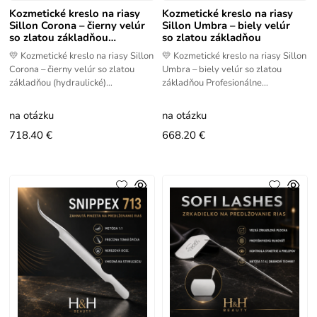
Kozmetické kreslo na riasy
Kozmetické kreslo na riasy
Sillon Corona – čierny velúr
Sillon Umbra – biely velúr
so zlatou základňou
so zlatou základňou
(hydraulické)
💛 Kozmetické kreslo na riasy Sillon
💛 Kozmetické kreslo na riasy Sillon
Corona – čierny velúr so zlatou
Umbra – biely velúr so zlatou
základňou (hydraulické)
základňou Profesionálne
Profesionálne kozmetické kreslo na
kozmetické kreslo na styling rias
styling rias Sillon Corona je
Sillon Umbra je navrhnuté pre
na otázku
na otázku
718.40 €
668.20 €