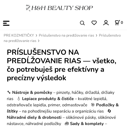
0
PRE KOZMETIČKY
Príslušenstvo na predlžovanie rias
Príslušenstvo
na predlžovanie rias
PRÍSLUŠENSTVO NA
PREDĹŽOVANIE RIAS — všetko,
čo potrebuješ pre efektívny a
precízny výsledok
🔧
Nástroje & pomôcky
– pinzety, háčiky, držadlá, držiaky
rias 💧
Lepiace produkty & čističe
– kvalitné lepidlá,
odstraňovače lepidla, primer, odmasťovače 🎯
Podložky &
štítky
– na pohodlnejšiu separáciu a organizáciu rias 🔄
Náhradné diely & drobnosti
– silikónové pásky, silikónové
nástavce, náhradné podložky 🧰
Sady & komplety
–