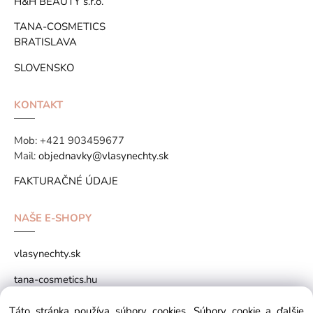
H&H BEAUTY s.r.o.
TANA-COSMETICS
BRATISLAVA
SLOVENSKO
KONTAKT
Mob:
+421 903459677
Mail:
objednavky@vlasynechty.sk
FAKTURAČNÉ ÚDAJE
NAŠE E-SHOPY
vlasynechty.sk
tana-cosmetics.hu
tana-cosmetics.sk
Táto stránka používa súbory cookies. Súbory cookie a ďalšie