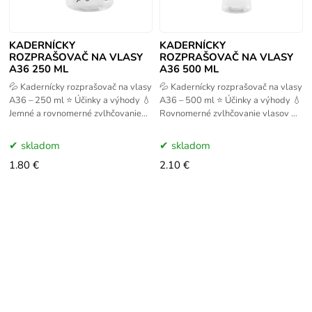
KADERNÍCKY
KADERNÍCKY
ROZPRAŠOVAČ NA VLASY
ROZPRAŠOVAČ NA VLASY
A36 250 ML
A36 500 ML
💦 Kadernícky rozprašovač na vlasy
💦 Kadernícky rozprašovač na vlasy
A36 – 250 ml ⭐ Účinky a výhody 💧
A36 – 500 ml ⭐ Účinky a výhody 💧
Jemné a rovnomerné zvlhčovanie
Rovnomerné zvlhčovanie vlasov pri
vlasov pri strihaní, farbení alebo
strihaní, farbení a stylingu 🎯
stylingu 🎯
Stabilný a
skladom
skladom
1.80 €
2.10 €