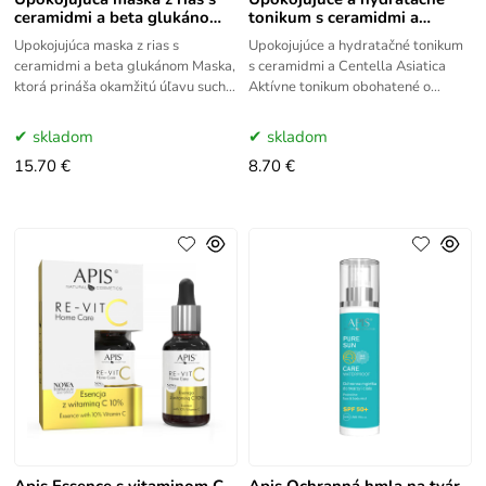
ceramidmi a beta glukánom
tonikum s ceramidmi a
200 g
Centella Asiatica 300
Upokojujúca maska z rias s
Upokojujúce a hydratačné tonikum
ceramidmi a beta glukánom Maska,
s ceramidmi a Centella Asiatica
ktorá prináša okamžitú úľavu suchej
Aktívne tonikum obohatené o
a podráždenej pleti. Znižuje jej
zložky na upokojenie začervenania
precitlivenosť na
a podráždenia pokožky.
skladom
skladom
15.70 €
8.70 €
Apis Essence s vitaminom C
Apis Ochranná hmla na tvár