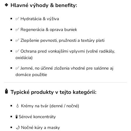
🔹
Hlavné výhody & benefity:
✅ Hydratácia & výživa
✅ Regenerácia & oprava buniek
✅ Zlepšenie pevnosti, pružnosti a textúry pleti
✅ Ochrana pred vonkajšími vplyvmi (voľné radikály,
oxidácia)
✅ Jemné, no účinné zloženia vhodné pre salónne aj
domáce použitie
🧴
Typické produkty v tejto kategórii:
💧 Krémy na tvár (denné / nočné)
🧪 Sérové koncentráty
🌙 Nočné kúry a masky