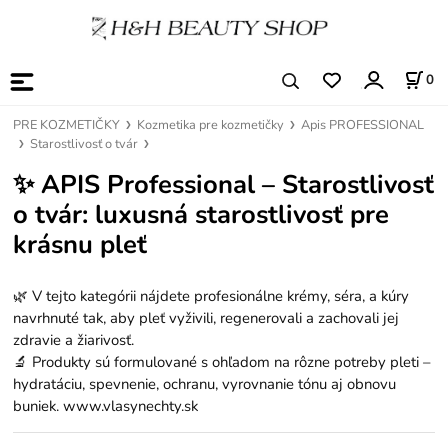
0
PRE KOZMETIČKY
Kozmetika pre kozmetičky
Apis PROFESSIONAL
Starostlivosť o tvár
✨
APIS Professional – Starostlivosť
o tvár: luxusná starostlivosť pre
krásnu pleť
🌿 V tejto kategórii nájdete profesionálne krémy, séra, a kúry
navrhnuté tak, aby pleť vyživili, regenerovali a zachovali jej
zdravie a žiarivosť.
🔬 Produkty sú formulované s ohľadom na rôzne potreby pleti –
hydratáciu, spevnenie, ochranu, vyrovnanie tónu aj obnovu
buniek. www.vlasynechty.sk