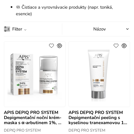
🧼 Čistiace a vyrovnávacie produkty (napr. toniká,
esencie)
Filter
APIS DEPIQ PRO SYSTEM
APIS DEPIQ PRO SYSTEM
Depigmentační noční krém-
Depigmentační peeling s
maska s α-arbutinem 1%, 50
kyselinou tranexamovou 1
ml
% a ficinem, 200 ml
DEPIQ PRO SYSTEM
DEPIQ PRO SYSTEM