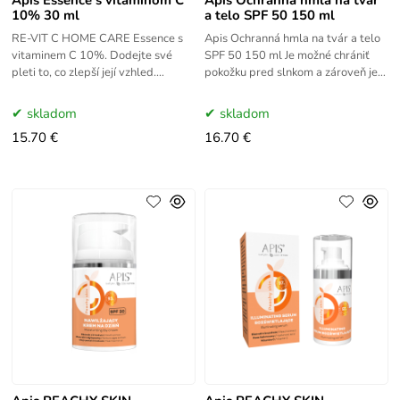
10% 30 ml
a telo SPF 50 150 ml
RE-VIT C HOME CARE Essence s
Apis Ochranná hmla na tvár a telo
vitaminem C 10%. Dodejte své
SPF 50 150 ml Je možné chrániť
pleti to, co zlepší její vzhled.
pokožku pred slnkom a zároveň jej
Vyberte si koncentrát, jehož
poskytnúť príjemné osvieženie?
pozitivní účinky zaznamenáte již
Áno! Táto hmla
skladom
skladom
15.70 €
16.70 €