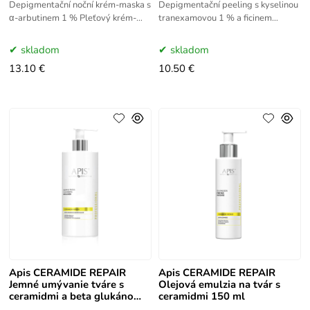
Depigmentační noční krém-maska s
Depigmentační peeling s kyselinou
α-arbutinem 1 % Pleťový krém-
tranexamovou 1 % a ficinem
maska, který poskytuje intenzivní
Mimořádně účinný a zároveň šetrný
depigmentační účinek během noční
peeling s depigmentačními účinky.
skladom
skladom
Je
13.10 €
10.50 €
Apis CERAMIDE REPAIR
Apis CERAMIDE REPAIR
Jemné umývanie tváre s
Olejová emulzia na tvár s
ceramidmi a beta glukánom
ceramidmi 150 ml
500 ml