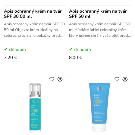
Apis ochranný krém na tvár
Apis ochranný krém na tvár
SPF 30 50 ml
SPF 50 ml
Apis ochranný krém na tvár SPF 30
Apis ochranný krém na tvár SPF 50
50 ml Objavte krém ideálny na
ml Hľadáte ľahký celoročný krém,
celoročnú ochranu pokožky pred
ktorý účinne chráni vašu pleť pred
UVA a UVB žiarením. Použili sme
UVA a UVB žiarením? Krém Pure
mikrokapsulovaný UV filter
Sun Care poskytuje
skladom
skladom
7.20 €
8.00 €