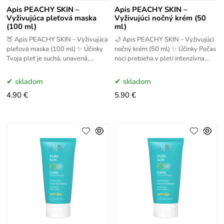
Apis PEACHY SKIN –
Apis PEACHY SKIN –
Vyživujúca pleťová maska
Vyživujúci nočný krém (50
(100 ml)
ml)
🍑 Apis PEACHY SKIN – Vyživujúca
🌙 Apis PEACHY SKIN – Vyživujúci
pleťová maska (100 ml) ✨ Účinky
nočný krém (50 ml) ✨ Účinky Počas
Tvoja pleť je suchá, unavená,
noci prebieha v pleti intenzívna
dehydratovaná a bez života?
regenerácia – a nočný krém Peachy
Vyživujúca maska Peachy
Skin jej v
skladom
skladom
4.90 €
5.90 €