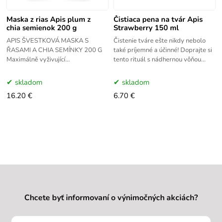
Maska z rias Apis plum z
Čistiaca pena na tvár Apis
chia semienok 200 g
Strawberry 150 ml
APIS ŠVESTKOVÁ MASKA S
Čistenie tváre ešte nikdy nebolo
ŘASAMI A CHIA SEMÍNKY 200 G
také príjemné a účinné! Doprajte si
Maximálně vyživující
tento rituál s nádhernou vôňou
multivitamínová maska z řas na
jahôd so smotanou a vanilkou.
bázi jedinečného extraktu z
Osviežte, hydratujte a
skladom
skladom
australské švestky
16.20 €
6.70 €
Chcete byť informovaní o výnimočných akciách?