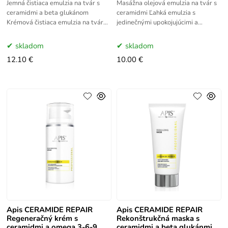
Jemná čistiaca emulzia na tvár s
Masážna olejová emulzia na tvár s
ceramidmi a beta glukánom
ceramidmi Ľahká emulzia s
Krémová čistiaca emulzia na tvár
jedinečnými upokojujúcimi a
na báze kľúčových lipidov pre
regeneračnými vlastnosťami,
jemnú, pružnú a dobre
určená na relaxačnú masáž.
skladom
skladom
12.10 €
10.00 €
Apis CERAMIDE REPAIR
Apis CERAMIDE REPAIR
Regeneračný krém s
Rekonštrukčná maska s
ceramidmi a omega 3-6-9
ceramidmi a beta glukánmi