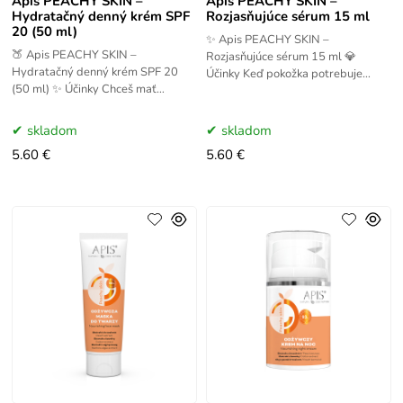
Apis PEACHY SKIN –
Apis PEACHY SKIN –
Hydratačný denný krém SPF
Rozjasňujúce sérum 15 ml
20 (50 ml)
✨ Apis PEACHY SKIN –
🍑 Apis PEACHY SKIN –
Rozjasňujúce sérum 15 ml 💎
Hydratačný denný krém SPF 20
Účinky Keď pokožka potrebuje
(50 ml) ✨ Účinky Chceš mať
extra dávku žiarivosti, siahnite po
hladkú, hydratovanú a žiarivú pleť?
rozjasňujúcom sére Peachy Skin.
Denný krém Peachy Skin je presne
Jeho
skladom
skladom
5.60 €
5.60 €