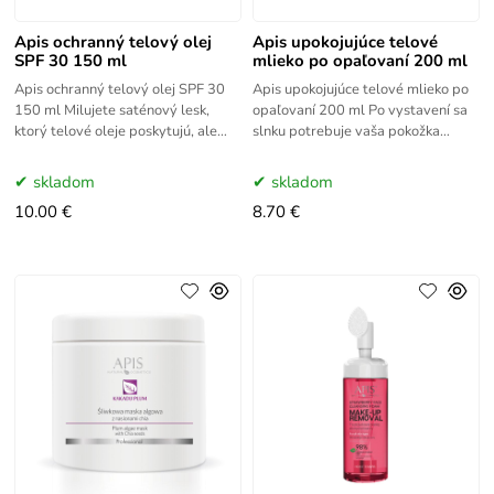
Apis ochranný telový olej
Apis upokojujúce telové
SPF 30 150 ml
mlieko po opaľovaní 200 ml
Apis ochranný telový olej SPF 30
Apis upokojujúce telové mlieko po
150 ml Milujete saténový lesk,
opaľovaní 200 ml Po vystavení sa
ktorý telové oleje poskytujú, ale
slnku potrebuje vaša pokožka
obávate sa mastného povrchu
intenzívnu regeneráciu a
pokožky? Máme pre vás ideálne
hydratáciu. Preto sme vytvorili
skladom
skladom
10.00 €
8.70 €