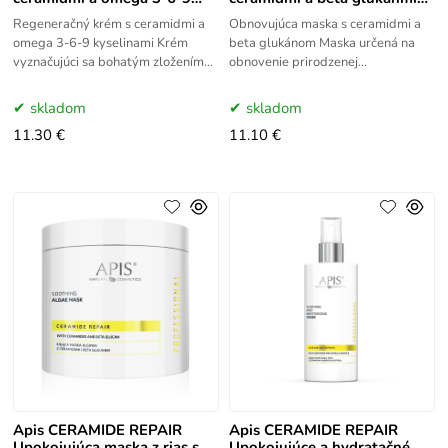
kyselinami 100 ml
200 ml
Regeneračný krém s ceramidmi a
Obnovujúca maska s ceramidmi a
omega 3-6-9 kyselinami Krém
beta glukánom Maska určená na
vyznačujúci sa bohatým zložením
obnovenie prirodzenej
obsahujúcim kľúčové lipidy,
hydrolipidickej rovnováhy pleti. Jej
vitamíny a extrakty, ktoré
bohaté zloženie obsahuje kľúčové
skladom
skladom
11.30 €
11.10 €
Apis CERAMIDE REPAIR
Apis CERAMIDE REPAIR
Upokojujúca maska z rias s
Upokojujúce a hydratačné