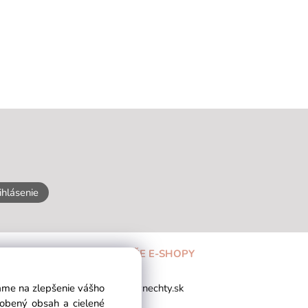
ihlásenie
NAŠE E-SHOPY
 903459677
vlasynechty.sk
vame na zlepšenie vášho
avky@vlasynechty.sk
sobený obsah a cielené