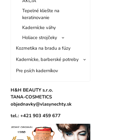
AKCIA
Tepelné kliešte na
keratinovanie
Kadernícke váhy
Holiace strojčeky
Kozmetika na bradu a fúzy
Kadernícke, barberské potreby
Pre psích kaderníkov
H&H BEAUTY s.r.o.
TANA-COSMETICS
objednavky@vlasynechty.sk
tel.: +421 903 459 677