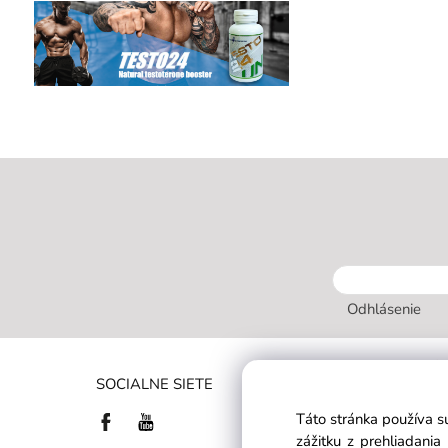
Odhlásenie
INFORMÁC
SOCIALNE SIETE
OBCHODN
Táto stránka používa s
ZÁKAZNÍC
zážitku z prehliadani