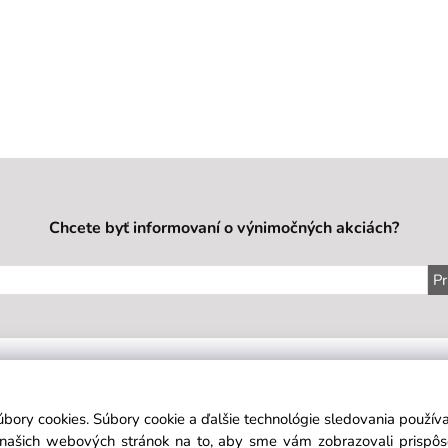
Chcete byť informovaní o výnimočných akciách?
Pr
IE
SÍDLO FIRMY
KONTAKT
É PODMIENKY
H&H BEAUTY s.r.o.
Mob:
+421
úbory cookies. Súbory cookie a ďalšie technológie sledovania použí
KA SEKCIA
Mail:
objedn
a našich webových stránok na to, aby sme vám zobrazovali prispô