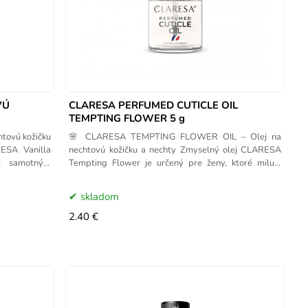
VÚ
CLARESA PERFUMED CUTICLE OIL
TEMPTING FLOWER 5 g
tovú kožičku
🌸 CLARESA TEMPTING FLOWER OIL – Olej na
RESA Vanilla
nechtovú kožičku a nechty Zmyselný olej CLARESA
aj samotným
Tempting Flower je určený pre ženy, ktoré milujú
elegantné,
skladom
2.40 €