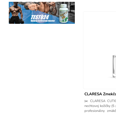
CLARESA Zmekčov
✂️ CLARESA CUTI
nechtovej kožičky (
profesionálny zmäk
kožičky