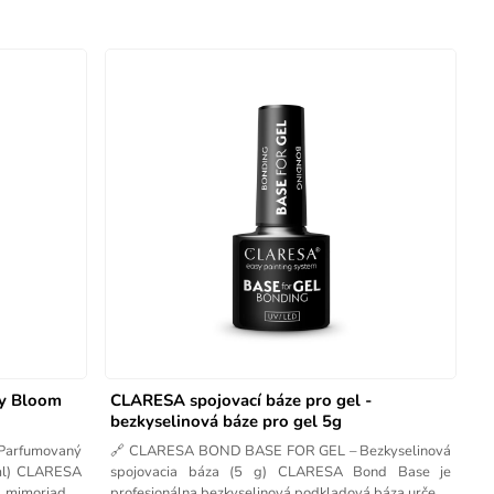
ty Bloom
CLARESA spojovací báze pro gel -
bezkyselinová báze pro gel 5g
arfumovaný
🔗 CLARESA BOND BASE FOR GEL – Bezkyselinová
 ml) CLARESA
spojovacia báza (5 g) CLARESA Bond Base je
a mimoriadne
profesionálna bezkyselinová podkladová báza určená