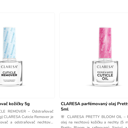
ač kožičky 5g
CLARESA parfémovaný olej Pret
5ml
CLE REMOVER – Odstraňovač
5 g) CLARESA Cuticle Remover je
🌸 CLARESA PRETTY BLOOM OIL – P
čovač a odstraňovač nechtovej
olej na nechtovú kožičku a nechty (5
Pretty Bloom je rafinovaný, žiarivý 