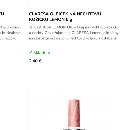
VÚ
CLARESA OLEJČEK NA NECHTOVÚ
KOŽIČKU LEMON 5 g
tovú kožičku
🍋 CLARESA LEMON OIL – Olej na nechtovú kožičku
y je ideálnym
a nechty Osviežujúci olej CLARESA Lemon je ideálny
vú kožičku
na starostlivosť o suchú nechtovú kožičku a oslabené
skladom
2.40 €