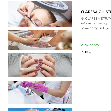
CLARESA OIL S
🍓 CLARESA STRAWB
kožičku a nechty
Strawberry Oil je 
popraskanú kožičku
skladom
2.00 €