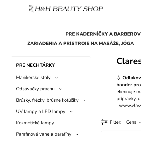
PRE KADERNÍČKY A BARBEROV
ZARIADENIA A PRÍSTROJE NA MASÁŽE, JÓGA
Clares
PRE NECHTÁRKY
Manikérske stoly
💧
Odlakova
bonder pr
Odsávačky prachu
eliminuje m
prípravky,
Brúsky, frézky, brúsne kotúčiky
www.vlasy
UV lampy a LED lampy
Filter
Cena
Kozmetické lampy
Parafínové vane a parafíny