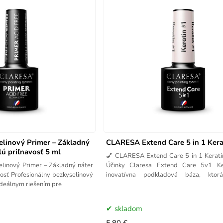
linový Primer – Základný
CLARESA Extend Care 5 in 1 Kera
ú priľnavosť 5 ml
💅 CLARESA Extend Care 5 in 1 Kerati
linový Primer – Základný náter
Účinky Claresa Extend Care 5v1 Ke
osť Profesionálny bezkyselinový
inovatívna podkladová báza, ktor
deálnym riešením pre
spevnenie,
skladom