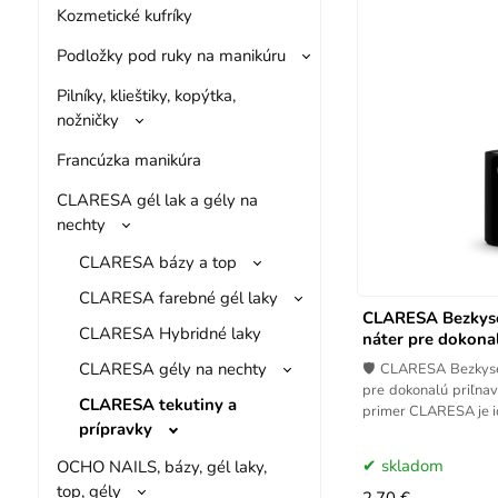
Kozmetické kufríky
Podložky pod ruky na manikúru
Pilníky, klieštiky, kopýtka,
nožničky
Francúzka manikúra
CLARESA gél lak a gély na
nechty
CLARESA bázy a top
CLARESA farebné gél laky
CLARESA Bezkyse
CLARESA Hybridné laky
náter pre dokonal
CLARESA gély na nechty
🛡️ CLARESA Bezkyse
pre dokonalú priľnav
CLARESA tekutiny a
primer CLARESA je i
prípravky
skladom
OCHO NAILS, bázy, gél laky,
top, gély