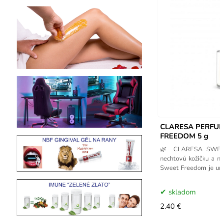
CLARESA PERFU
FREEDOM 5 g
🌿 CLARESA SWEE
nechtovú kožičku a 
Sweet Freedom je u
kožičkou a
skladom
2.40 €