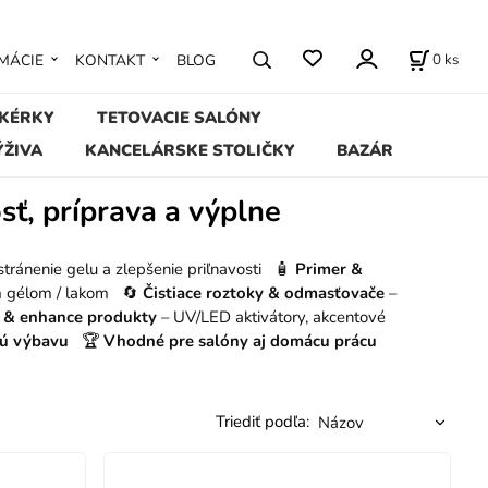
0
ks
MÁCIE
KONTAKT
BLOG
IKÉRKY
TETOVACIE SALÓNY
ÝŽIVA
KANCELÁRSKE STOLIČKY
BAZÁR
osť, príprava a výplne
stránenie gelu a zlepšenie priľnavosti 🧴
Primer &
ým gélom / lakom 🔄
Čistiace roztoky & odmasťovače
–
y & enhance produkty
– UV/LED aktivátory, akcentové
ovú výbavu
🏆
Vhodné pre salóny aj domácu prácu
Triediť podľa: