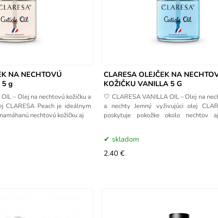
EK NA NECHTOVÚ
CLARESA OLEJČEK NA NECHTO
5 g
KOŽIČKU VANILLA 5 G
L – Olej na nechtovú kožičku a
🤍 CLARESA VANILLA OIL – Olej na nech
olej CLARESA Peach je ideálnym
a nechty Jemný vyživujúci olej CLA
 namáhanú nechtovú kožičku aj
poskytuje pokožke okolo nechtov 
nechtom
skladom
2.40 €