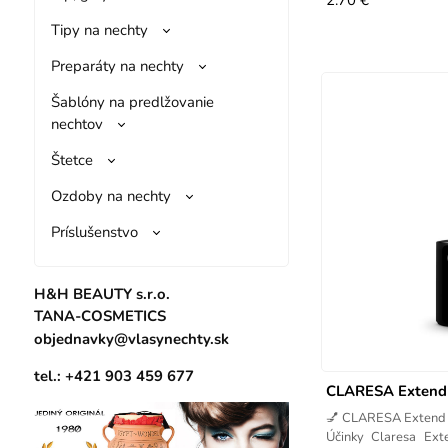
2.70 €
Tipy na nechty
Preparáty na nechty
Šablóny na predlžovanie
nechtov
Štetce
Ozdoby na nechty
Príslušenstvo
H&H BEAUTY s.r.o.
TANA-COSMETICS
objednavky@vlasynechty.sk
tel.: +421 903 459 677
CLARESA Extend C
💅 CLARESA Extend 
Účinky Claresa Ex