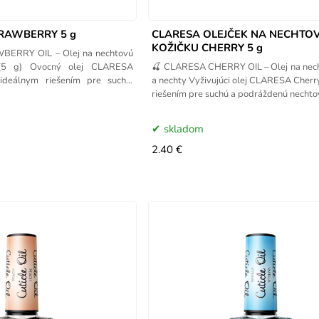
TRAWBERRY 5 g
CLARESA OLEJČEK NA NECHTO
KOŽIČKU CHERRY 5 g
ERRY OIL – Olej na nechtovú
 (5 g) Ovocný olej CLARESA
🍒 CLARESA CHERRY OIL – Olej na nech
ideálnym riešením pre suchú,
a nechty Vyživujúci olej CLARESA Cherr
riešením pre suchú a podráždenú nechto
skladom
2.40 €