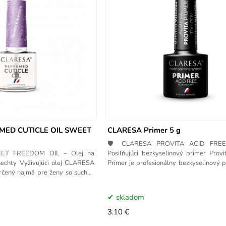
MED CUTICLE OIL SWEET
CLARESA Primer 5 g
🛡️ CLARESA PROVITA ACID FRE
T FREEDOM OIL – Olej na
Posilňujúci bezkyselinový primer Provi
nechty Vyživujúci olej CLARESA
Primer je profesionálny bezkyselinový 
rčený najmä pre ženy so suchou
na maximálnu
skladom
3.10 €