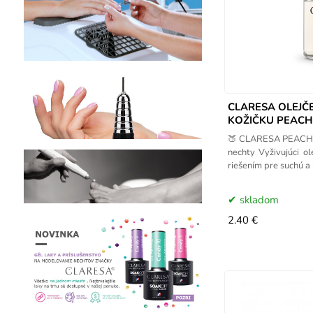
CLARESA OLEJČ
KOŽIČKU PEACH 
🍑 CLARESA PEACH OI
nechty Vyživujúci 
riešením pre suchú a
skladom
2.40 €