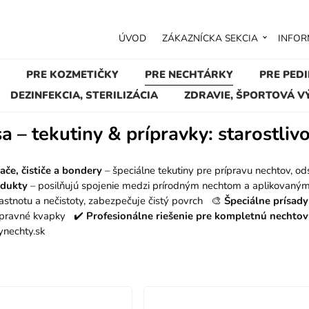
ÚVOD
ZÁKAZNÍCKA SEKCIA
INFOR
PRE KOZMETIČKY
PRE NECHTÁRKY
PRE PED
DEZINFEKCIA, STERILIZÁCIA
ZDRAVIE, ŠPORTOVÁ V
a – tekutiny & prípravky: starostliv
če, čističe a bondery
– špeciálne tekutiny pre prípravu nechtov, od
odukty
– posilňujú spojenie medzi prírodným nechtom a aplikovan
astnotu a nečistoty, zabezpečuje čistý povrch 🎨
Špeciálne prísad
 opravné kvapky ✔️
Profesionálne riešenie pre kompletnú necht
nechty.sk