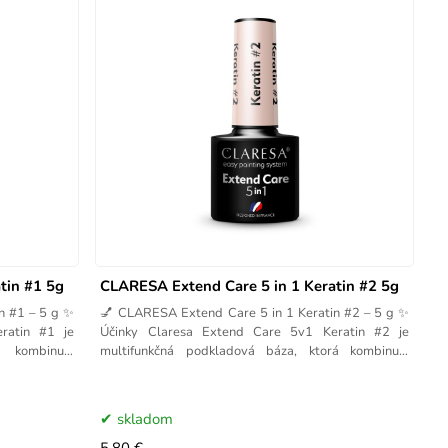
tin #1 5g
CLARESA Extend Care 5 in 1 Keratin #2 5g
n #1 – 5 g ✨
💅 CLARESA Extend Care 5 in 1 Keratin #2 – 5 g ✨
ratin #1 je
Účinky Claresa Extend Care 5v1 Keratin #2 je
á kombinuje
multifunkčná podkladová báza, ktorá kombinuje
spevnenie,
skladom