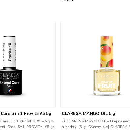
5.80 €
are 5 in 1 Provita #5 5g
CLARESA MANGO OIL 5 g
Care 5 in 1 PROVITA #5 – 5 g ✨
🥭 CLARESA MANGO OIL – Olej na nech
tend Care 5v1 PROVITA #5 je
a nechty (5 g) Ovocný olej CLARESA 