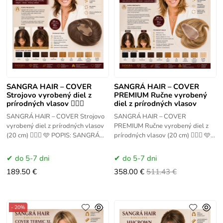
SANGRA HAIR – COVER
SANGRÁ HAIR – COVER
Strojovo vyrobený diel z
PREMIUM Ručne vyrobený
prírodných vlasov 💇‍♀️✨
diel z prírodných vlasov
SANGRÁ HAIR – COVER Strojovo
SANGRÁ HAIR – COVER
vyrobený diel z prírodných vlasov
PREMIUM Ručne vyrobený diel z
(20 cm) 💇‍♀️✨ 🩵 POPIS: SANGRÁ
prírodných vlasov (20 cm) 💇‍♀️✨ 🩵
HAIR COVER je strojovo vyrobený
POPIS: SANGRÁ HAIR COVER
diel z 100 %
PREMIUM je ručne vyrobený diel z
do 5-7 dni
do 5-7 dni
189.50 €
358.00 €
511.43 €
- 20%