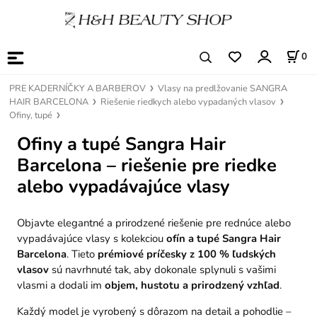
0
PRE KADERNÍČKY A BARBEROV
Vlasy na predlžovanie SANGRA
HAIR BARCELONA
Riešenie riedkych alebo vypadaných vlasov
Ofiny, tupé
Ofiny a tupé Sangra Hair
Barcelona – riešenie pre riedke
alebo vypadávajúce vlasy
Objavte elegantné a prirodzené riešenie pre rednúce alebo
vypadávajúce vlasy s kolekciou
ofín a tupé Sangra Hair
Barcelona
. Tieto
prémiové príčesky z 100 % ľudských
vlasov
sú navrhnuté tak, aby dokonale splynuli s vašimi
vlasmi a dodali im
objem, hustotu a prirodzený vzhľad
.
Každý model je vyrobený s dôrazom na detail a pohodlie –