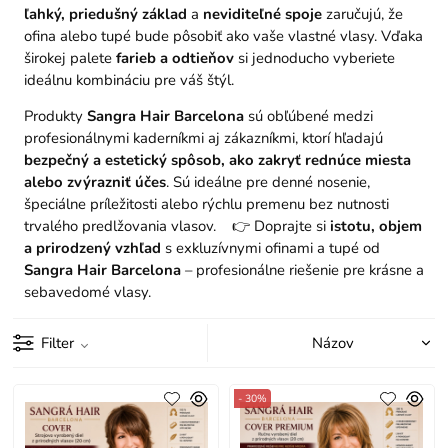
ľahký, priedušný základ
a
neviditeľné spoje
zaručujú, že
ofina alebo tupé bude pôsobiť ako vaše vlastné vlasy. Vďaka
širokej palete
farieb a odtieňov
si jednoducho vyberiete
ideálnu kombináciu pre váš štýl.
Produkty
Sangra Hair Barcelona
sú obľúbené medzi
profesionálnymi kaderníkmi aj zákazníkmi, ktorí hľadajú
bezpečný a estetický spôsob, ako zakryť rednúce miesta
alebo zvýrazniť účes
. Sú ideálne pre denné nosenie,
špeciálne príležitosti alebo rýchlu premenu bez nutnosti
trvalého predlžovania vlasov. 👉 Doprajte si
istotu, objem
a prirodzený vzhľad
s exkluzívnymi ofinami a tupé od
Sangra Hair Barcelona
– profesionálne riešenie pre krásne a
sebavedomé vlasy.
Filter
- 30%