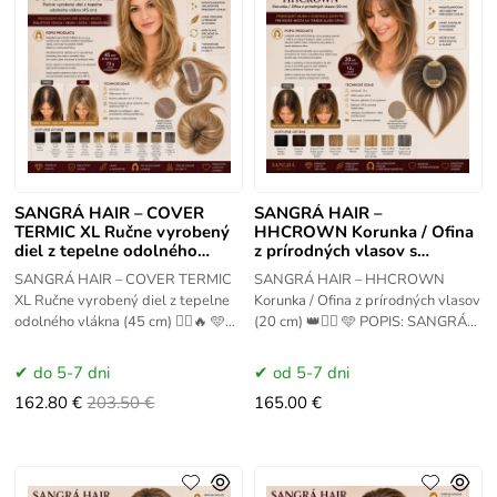
SANGRÁ HAIR – COVER
SANGRÁ HAIR –
TERMIC XL Ručne vyrobený
HHCROWN Korunka / Ofina
diel z tepelne odolného
z prírodných vlasov s
vlákna
monofilamentom a clip
SANGRÁ HAIR – COVER TERMIC
SANGRÁ HAIR – HHCROWN
systémom
XL Ručne vyrobený diel z tepelne
Korunka / Ofina z prírodných vlasov
odolného vlákna (45 cm) 💇‍♀️🔥 🩵
(20 cm) 👑💇‍♀️ 🩵 POPIS: SANGRÁ
POPIS: SANGRÁ HAIR COVER
HAIR HHCROWN je ručne
TERMIC XL je ručne
vyrobený doplnok z 100 %
do 5-7 dni
od 5-7 dni
162.80 €
203.50 €
165.00 €