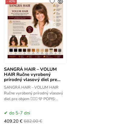
- 40%
SANGRÁ HAIR – VOLUM
HAIR Ručne vyrobený
prírodný vlasový diel pre
objem
SANGRÁ HAIR – VOLUM HAIR
Ručne vyrobený prírodný vlasový
diel pre objem 💇‍♀️✨ 🩵 POPIS:
SANGRÁ HAIR VOLUM HAIR je
ručne vyrobený diel z 100 %
do 5-7 dni
409.20 €
682.00 €