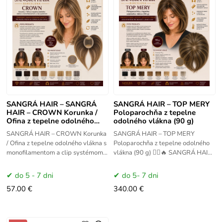
SANGRÁ HAIR – SANGRÁ
SANGRÁ HAIR – TOP MERY
HAIR – CROWN Korunka /
Poloparochňa z tepelne
Ofina z tepelne odolného
odolného vlákna (90 g)
vlákna s monofilament
SANGRÁ HAIR – CROWN Korunka
SANGRÁ HAIR – TOP MERY
/ Ofina z tepelne odolného vlákna s
Poloparochňa z tepelne odolného
monofilamentom a clip systémom
vlákna (90 g) 💇‍♀️🔥 SANGRÁ HAIR
👑🔥 SANGRÁ HAIR CROWN je
TOP MERY je ľahká poloparochňa z
ľahký a realistický doplnok
tepelne odolného
do 5 - 7 dni
do 5- 7 dni
57.00 €
340.00 €