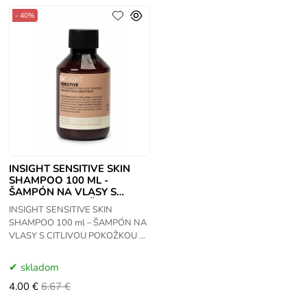
- 40%
INSIGHT SENSITIVE SKIN
SHAMPOO 100 ML -
ŠAMPÓN NA VLASY S
CITLIVOU POKOŽKOU
INSIGHT SENSITIVE SKIN
SHAMPOO 100 ml – ŠAMPÓN NA
VLASY S CITLIVOU POKOŽKOU ✨
🧴 Účinky produktu INSIGHT
Sensitive Skin Shampoo je
skladom
mimoriadne jemný šampón
4.00 €
6.67 €